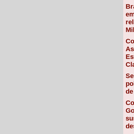
Br
em
re
Mi
Co
As
Es
Cl
Se
po
de
Co
Go
su
de