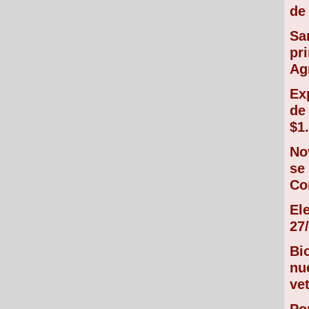
de 
Sa
pr
Ag
Ex
de
$1
No
se
Co
El
27/
Bi
nu
vet