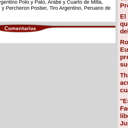
gentino Polo y Pato, Arabe y Cuarto de Milla,
Pr
y Percheron Postier, Tiro Argentino, Peruano de
El
qu
de
Ro
Eu
pr
su
Th
ac
cu
"E
Fa
li
Ju