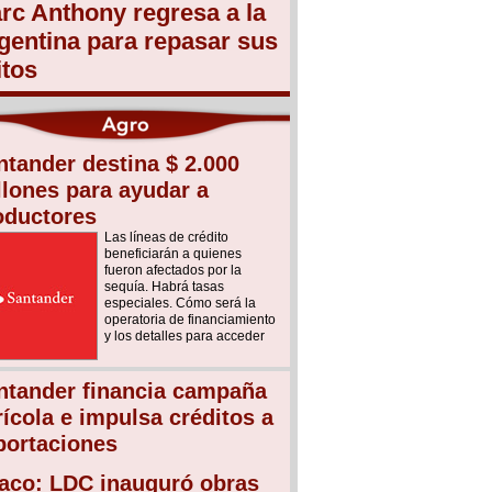
rc Anthony regresa a la
gentina para repasar sus
itos
ntander destina $ 2.000
llones para ayudar a
oductores
Las líneas de crédito
beneficiarán a quienes
fueron afectados por la
sequía. Habrá tasas
especiales. Cómo será la
operatoria de financiamiento
y los detalles para acceder
ntander financia campaña
rícola e impulsa créditos a
portaciones
aco: LDC inauguró obras