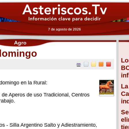
7 de agosto de 2026
 domingo
Lo
BC
in
 domingo en la Rural:
La
Ca
 de Aperos de uso Tradicional, Centros
in
rabajo.
Se
el
 - Silla Argentino Salto y Adiestramiento,
ti