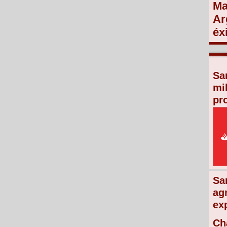
Ma
Ar
éx
Sa
mi
pr
Sa
ag
ex
Ch