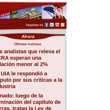
Seguinos en
Últimas noticias
s analistas que releva el
RA esperan una
flación menor al 2%
 UIA le respondió a
puto por sus críticas a la
dustria
nado: luego de la
iminación del capítulo de
erras, tratan la Ley de