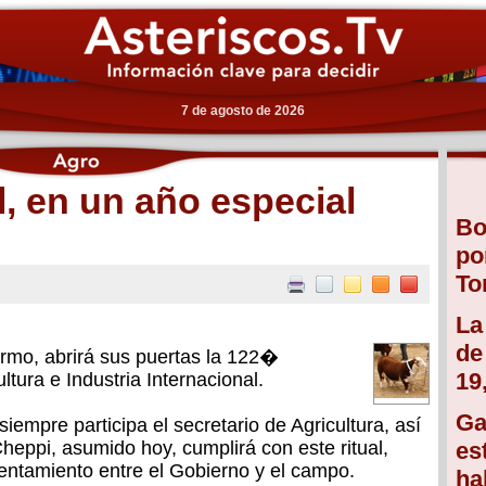
7 de agosto de 2026
l, en un año especial
Bo
po
To
La
de
ermo, abrirá sus puertas la 122�
19
tura e Industria Internacional.
Ga
 siempre participa el secretario de Agricultura, así
heppi, asumido hoy, cumplirá con este ritual,
es
rentamiento entre el Gobierno y el campo.
ha