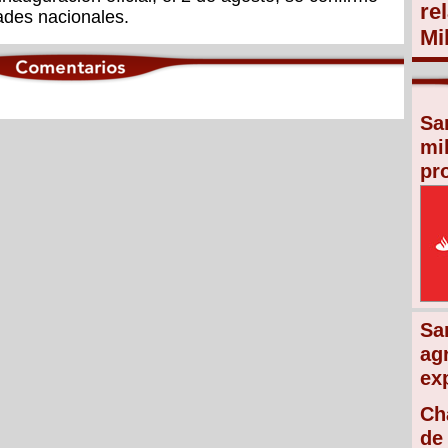
re
dades nacionales.
Mi
Sa
mi
pr
Sa
ag
ex
Ch
de 