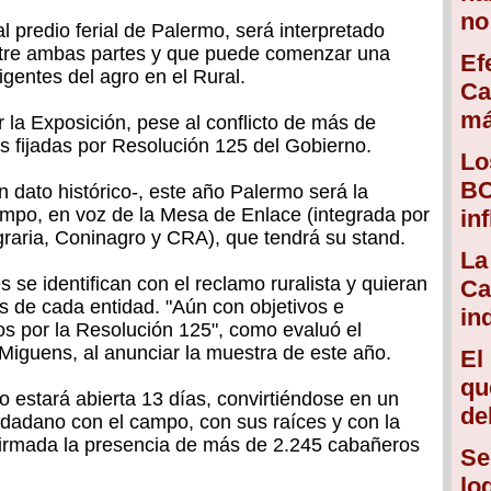
no
l predio ferial de Palermo, será interpretado
ntre ambas partes y que puede comenzar una
Ef
gentes del agro en el Rural.
Ca
má
 la Exposición, pese al conflicto de más de
s fijadas por Resolución 125 del Gobierno.
Lo
BC
 dato histórico-, este año Palermo será la
ampo, en voz de la Mesa de Enlace (integrada por
in
graria, Coninagro y CRA), que tendrá su stand.
La
 se identifican con el reclamo ruralista y quieran
Ca
es de cada entidad. "Aún con objetivos e
in
dos por la Resolución 125", como evaluó el
 Miguens, al anunciar la muestra de este año.
El
qu
o estará abierta 13 días, convirtiéndose en un
de
udadano con el campo, con sus raíces y con la
nfirmada la presencia de más de 2.245 cabañeros
Se
lo