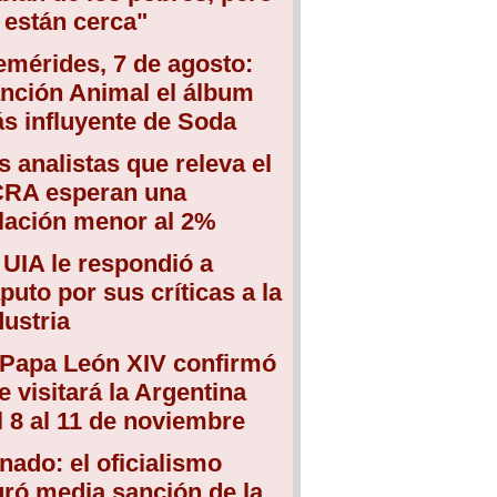
 están cerca"
emérides, 7 de agosto:
nción Animal el álbum
s influyente de Soda
s analistas que releva el
RA esperan una
flación menor al 2%
 UIA le respondió a
puto por sus críticas a la
dustria
 Papa León XIV confirmó
e visitará la Argentina
l 8 al 11 de noviembre
nado: el oficialismo
gró media sanción de la