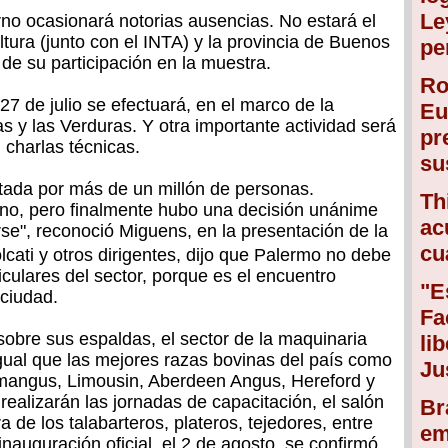
Le
rno ocasionará notorias ausencias. No estará el
ltura (junto con el INTA) y la provincia de Buenos
pe
de su participación en la muestra.
Ro
27 de julio se efectuará, en el marco de la
Eu
as y las Verduras. Y otra importante actividad será
pr
 charlas técnicas.
su
itada por más de un millón de personas.
Th
 no, pero finalmente hubo una decisión unánime
ac
e", reconoció Miguens, en la presentación de la
cu
cati y otros dirigentes, dijo que Palermo no debe
ulares del sector, porque es el encuentro
"E
 ciudad.
Fa
 sobre sus espaldas, el sector de la maquinaria
li
igual que las mejores razas bovinas del país como
Ju
imangus, Limousin, Aberdeen Angus, Hereford y
ealizarán las jornadas de capacitación, el salón
Br
a de los talabarteros, plateros, tejedores, entre
em
inauguración oficial, el 2 de agosto, se confirmó