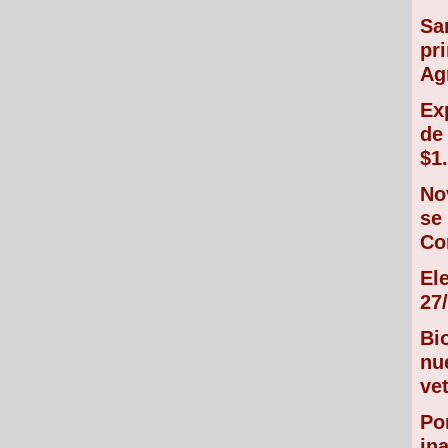
Sa
pr
Ag
Ex
de
$1
No
se
Co
El
27/
Bi
nu
vet
Po
in