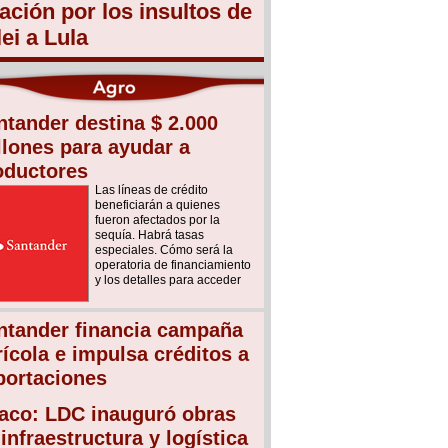
lación por los insultos de
lei a Lula
ntander destina $ 2.000
llones para ayudar a
oductores
Las líneas de crédito
beneficiarán a quienes
fueron afectados por la
sequía. Habrá tasas
especiales. Cómo será la
operatoria de financiamiento
y los detalles para acceder
ntander financia campaña
rícola e impulsa créditos a
portaciones
aco: LDC inauguró obras
infraestructura y logística