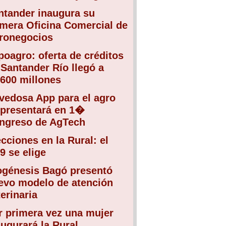
ntander inaugura su
imera Oficina Comercial de
ronegocios
poagro: oferta de créditos
 Santander Río llegó a
.600 millones
vedosa App para el agro
 presentará en 1�
ngreso de AgTech
ecciones en la Rural: el
9 se elige
ogénesis Bagó presentó
evo modelo de atención
erinaria
r primera vez una mujer
augurará la Rural