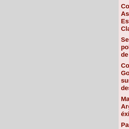
Co
As
Es
Cl
Se
po
de
Co
Go
su
de
Ma
Ar
éx
Pa