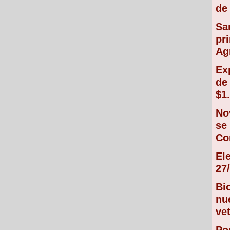
de 
Sa
pr
Ag
Ex
de
$1
No
se
Co
El
27/
Bi
nu
vet