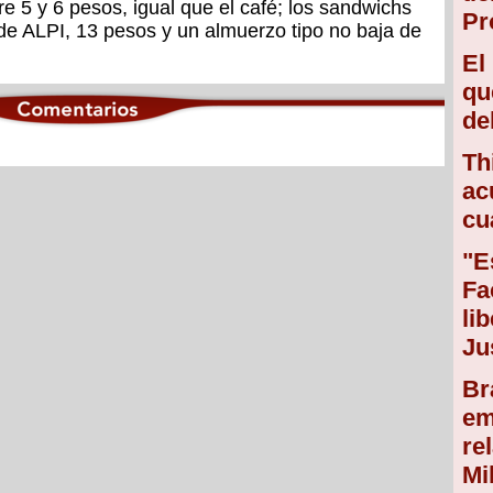
e 5 y 6 pesos, igual que el café; los sandwichs
Pr
 de ALPI, 13 pesos y un almuerzo tipo no baja de
El
qu
de
Th
ac
cu
"E
Fa
li
Ju
Br
em
re
Mi