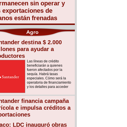
rmanecen sin operar y
s exportaciones de
anos están frenadas
ntander destina $ 2.000
llones para ayudar a
oductores
Las líneas de crédito
beneficiarán a quienes
fueron afectados por la
sequía. Habrá tasas
especiales. Cómo será la
operatoria de financiamiento
y los detalles para acceder
ntander financia campaña
rícola e impulsa créditos a
portaciones
aco: LDC inauguró obras