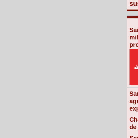
su
Sa
mi
pr
Sa
ag
ex
Ch
de 