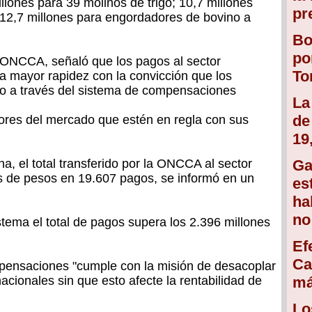
llones para 39 molinos de trigo; 10,7 millones
pr
 12,7 millones para engordadores de bovino a
Bo
po
a ONCCA, señaló que los pagos al sector
To
la mayor rapidez con la convicción que los
do a través del sistema de compensaciones
La
de
ores del mercado que estén en regla con sus
19
ha, el total transferido por la ONCCA al sector
Ga
s de pesos en 19.607 pagos, se informó en un
es
ha
no
istema el total de pagos supera los 2.396 millones
Ef
Ca
mpensaciones "cumple con la misión de desacoplar
nacionales sin que esto afecte la rentabilidad de
má
Lo