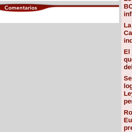
BC
in
La
Ca
in
El
qu
de
Se
lo
Le
pe
Ro
Eu
pr