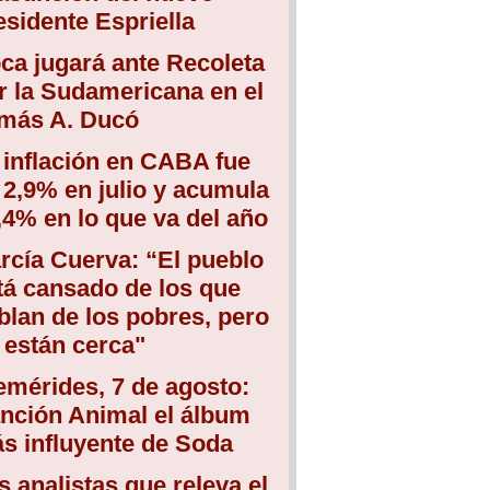
esidente Espriella
ca jugará ante Recoleta
r la Sudamericana en el
más A. Ducó
 inflación en CABA fue
 2,9% en julio y acumula
,4% en lo que va del año
rcía Cuerva: “El pueblo
tá cansado de los que
blan de los pobres, pero
 están cerca"
emérides, 7 de agosto:
nción Animal el álbum
s influyente de Soda
s analistas que releva el