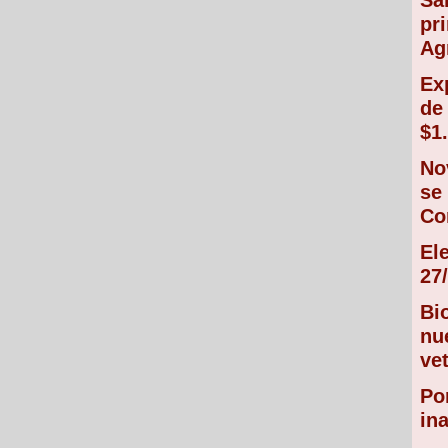
Sa
pr
Ag
Ex
de
$1
No
se
Co
El
27/
Bi
nu
vet
Po
in