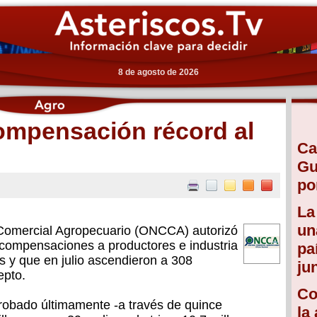
8 de agosto de 2026
compensación récord al
Ca
Gu
po
La
un
 Comercial Agropecuario (ONCCA) autorizó
 compensaciones a productores e industria
pa
 y que en julio ascendieron a 308
ju
epto.
Co
probado últimamente -a través de quince
la