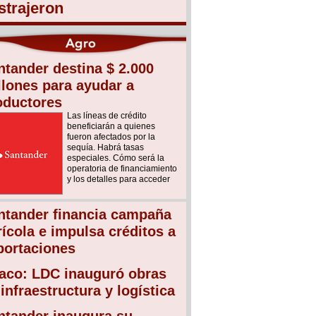
strajeron
ntander destina $ 2.000
llones para ayudar a
oductores
Las líneas de crédito
beneficiarán a quienes
fueron afectados por la
sequía. Habrá tasas
especiales. Cómo será la
operatoria de financiamiento
y los detalles para acceder
ntander financia campaña
rícola e impulsa créditos a
portaciones
aco: LDC inauguró obras
infraestructura y logística