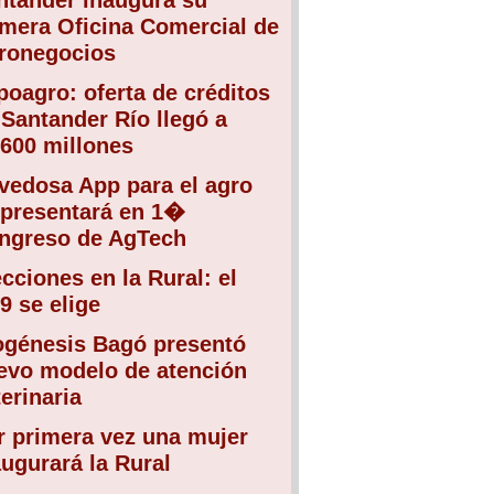
ntander inaugura su
imera Oficina Comercial de
ronegocios
poagro: oferta de créditos
 Santander Río llegó a
.600 millones
vedosa App para el agro
 presentará en 1�
ngreso de AgTech
ecciones en la Rural: el
9 se elige
ogénesis Bagó presentó
evo modelo de atención
erinaria
r primera vez una mujer
augurará la Rural