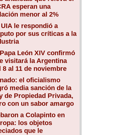
RA esperan una
flación menor al 2%
 UIA le respondió a
puto por sus críticas a la
dustria
 Papa León XIV confirmó
e visitará la Argentina
l 8 al 11 de noviembre
nado: el oficialismo
gró media sanción de la
y de Propiedad Privada,
ro con un sabor amargo
baron a Colapinto en
ropa: los objetos
eciados que le