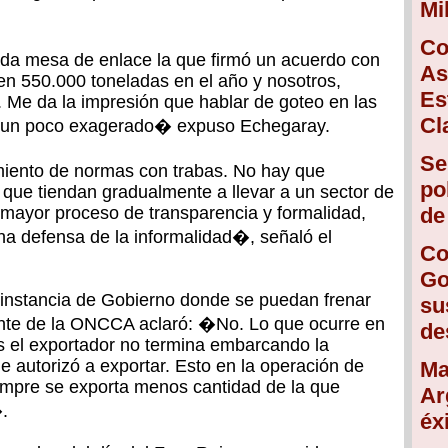
Mi
Co
ada mesa de enlace la que firmó un acuerdo con
As
en 550.000 toneladas en el año y nosotros,
Es
. Me da la impresión que hablar de goteo en las
Cl
s un poco exagerado� expuso Echegaray.
Se
iento de normas con trabas. No hay que
po
que tiendan gradualmente a llevar a un sector de
 mayor proceso de transparencia y formalidad,
de
una defensa de la informalidad�, señaló el
Co
Go
 instancia de Gobierno donde se puedan frenar
su
dente de la ONCCA aclaró: �No. Lo que ocurre en
de
s el exportador no termina embarcando la
e autorizó a exportar. Esto en la operación de
Ma
iempre se exporta menos cantidad de la que
Ar
.
éx