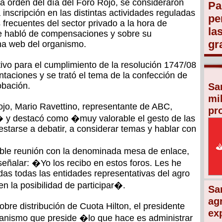
a orden del día del Foro Rojo, se consideraron
Pa
 inscripción en las distintas actividades reguladas
pe
frecuentes del sector privado a la hora de
la
 se habló de compensaciones y sobre su
gr
ina web del organismo.
tivo para el cumplimiento de la resolución 1747/08
ntaciones y se trató el tema de la confección de
obación.
Sa
mi
ojo, Mario Ravettino, representante de ABC,
pr
� y destacó como �muy valorable el gesto de las
tarse a debatir, a considerar temas y hablar con
ible reunión con la denominada mesa de enlace,
señalar: �Yo los recibo en estos foros. Les he
das todas las entidades representativas del agro
en la posibilidad de participar�.
Sa
ag
bre distribución de Cuota Hilton, el presidente
ex
anismo que preside �lo que hace es administrar