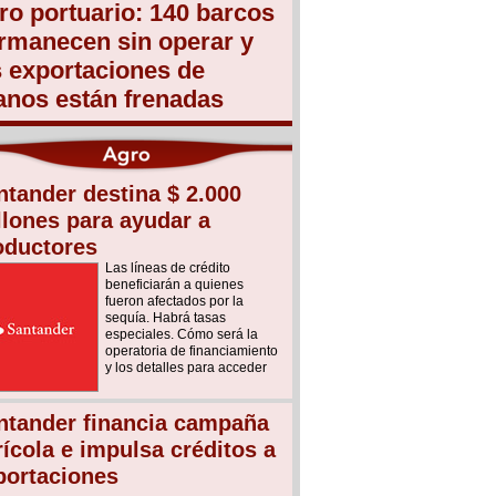
ro portuario: 140 barcos
rmanecen sin operar y
s exportaciones de
anos están frenadas
ntander destina $ 2.000
llones para ayudar a
oductores
Las líneas de crédito
beneficiarán a quienes
fueron afectados por la
sequía. Habrá tasas
especiales. Cómo será la
operatoria de financiamiento
y los detalles para acceder
ntander financia campaña
rícola e impulsa créditos a
portaciones