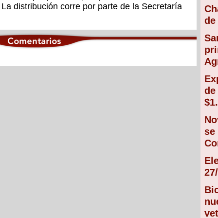
. La distribución corre por parte de la Secretaría
Ch
de 
Sa
pr
Ag
Ex
de
$1
No
se
Co
El
27/
Bi
nu
vet