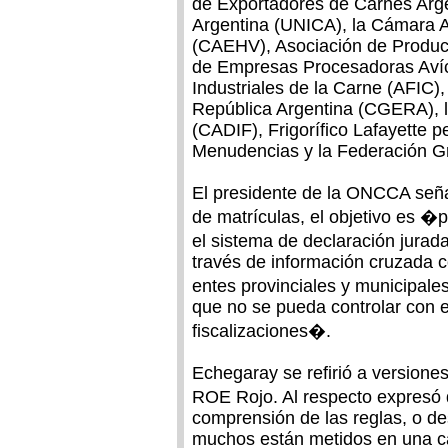
de Exportadores de Carnes Arge
Argentina (UNICA), la Cámara 
(CAEHV), Asociación de Product
de Empresas Procesadoras Avíco
Industriales de la Carne (AFIC)
República Argentina (CGERA), la
(CADIF), Frigorífico Lafayette 
Menudencias y la Federación Gre
El presidente de la ONCCA señal
de matrículas, el objetivo es �
el sistema de declaración jura
través de información cruzada 
entes provinciales y municipal
que no se pueda controlar con e
fiscalizaciones�.
Echegaray se refirió a versiones
ROE Rojo. Al respecto expresó
comprensión de las reglas, o de
muchos están metidos en una cab