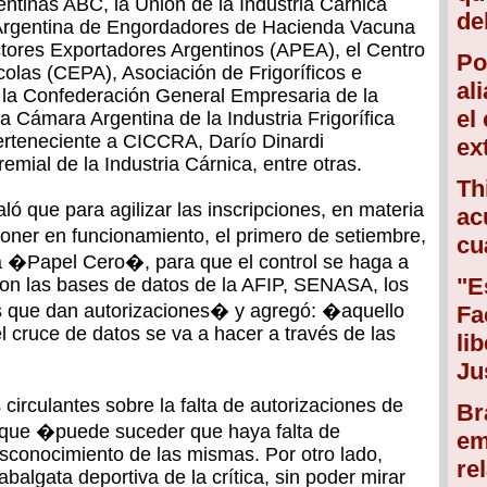
ntinas ABC, la Unión de la Industria Cárnica
de
Argentina de Engordadores de Hacienda Vacuna
ores Exportadores Argentinos (APEA), el Centro
Po
las (CEPA), Asociación de Frigoríficos e
al
, la Confederación General Empresaria de la
el
 Cámara Argentina de la Industria Frigorífica
perteneciente a CICCRA, Darío Dinardi
ex
mial de la Industria Cárnica, entre otras.
Th
ó que para agilizar las inscripciones, en materia
ac
poner en funcionamiento, el primero de setiembre,
cu
da �Papel Cero�, para que el control se haga a
"E
con las bases de datos de la AFIP, SENASA, los
es que dan autorizaciones� y agregó: �aquello
Fa
l cruce de datos se va a hacer a través de las
li
Ju
 circulantes sobre la falta de autorizaciones de
Br
 que �puede suceder que haya falta de
em
sconocimiento de las mismas. Por otro lado,
re
algata deportiva de la crítica, sin poder mirar