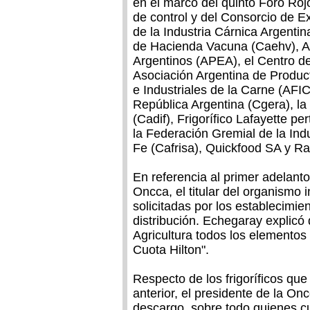
en el marco del quinto Foro Roj
de control y del Consorcio de 
de la Industria Cárnica Argenti
de Hacienda Vacuna (Caehv), A
Argentinos (APEA), el Centro 
Asociación Argentina de Product
e Industriales de la Carne (AFI
República Argentina (Cgera), la 
(Cadif), Frigorífico Lafayette p
la Federación Gremial de la Ind
Fe (Cafrisa), Quickfood SA y Ra
En referencia al primer adelanto
Oncca, el titular del organismo
solicitadas por los establecimie
distribución. Echegaray explicó 
Agricultura todos los elementos 
Cuota Hilton".
Respecto de los frigoríficos que
anterior, el presidente de la On
descargo, sobre todo quienes c