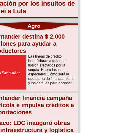
lación por los insultos de
lei a Lula
ntander destina $ 2.000
llones para ayudar a
oductores
Las líneas de crédito
beneficiarán a quienes
fueron afectados por la
sequía. Habrá tasas
especiales. Cómo será la
operatoria de financiamiento
y los detalles para acceder
ntander financia campaña
rícola e impulsa créditos a
portaciones
aco: LDC inauguró obras
infraestructura y logística