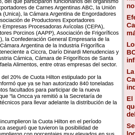
o, del que participaron funcionarios del organismo
no
Exportadores de Carnes Argentinas ABC, la Unión
na (Unica), la Cámara Argentina de Engordadores
Ef
sociación de Productores Exportadores
Ca
de Empresas Procesadoras Avícolas (CEPA),
má
ores Porcinos (AAPP), Asociación de Frigoríficos
C), la Confederación General Empresaria de la
Lo
Cámara Argentina de la Industria Frigorífica
BC
erteneciente a Ciccra, Darío Dinardi Menudencias y
ustria Cárnica, Cámara de Frigoríficos de Santa
in
faela Alimentos, entre otras empresas del sector.
La
 del 20% de Cuota Hilton estipulado por la
Ca
 informó que ya se han autorizado 840 toneladas
in
ntos facultados para participar de la nueva
que "la Oncca ya remitió a la Secretaría de
El
técnicos para llevar adelante la distribución de la
qu
de
 incumplieron la Cuota Hilton en el período
Se
cca aseguró que tuvieron la posibilidad de
lo
umplieron con porcentajes muy elevados en sus