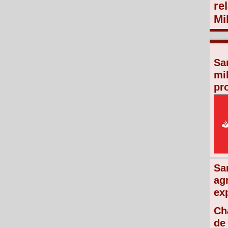
re
Mi
Sa
mi
pr
Sa
ag
ex
Ch
de 