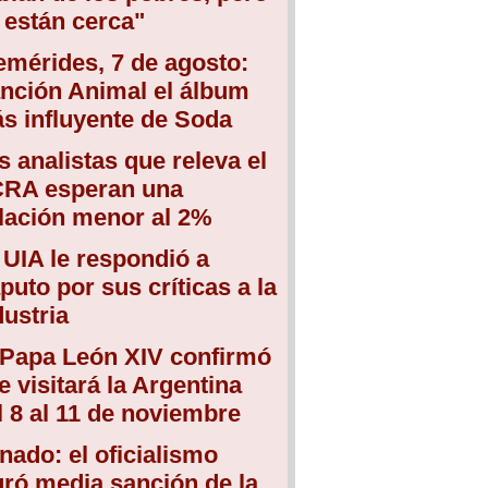
 están cerca"
emérides, 7 de agosto:
nción Animal el álbum
s influyente de Soda
s analistas que releva el
RA esperan una
flación menor al 2%
 UIA le respondió a
puto por sus críticas a la
dustria
 Papa León XIV confirmó
e visitará la Argentina
l 8 al 11 de noviembre
nado: el oficialismo
gró media sanción de la