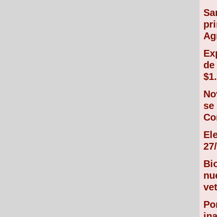
Sa
pr
Ag
Ex
de
$1
No
se
Co
El
27/
Bi
nu
vet
Po
in