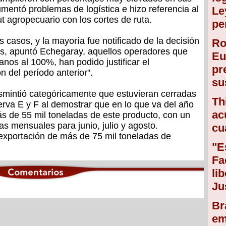
umentó problemas de logística e hizo referencia al
Le
t agropecuario con los cortes de ruta.
pe
 casos, y la mayoría fue notificado de la decisión
Ro
es, apuntó Echegaray, aquellos operadores que
Eu
nos al 100%, han podido justificar el
pr
n del período anterior".
su
desmintió categóricamente que estuvieran cerradas
Th
rva E y F al demostrar que en lo que va del año
ac
ás de 55 mil toneladas de este producto, con un
as mensuales para junio, julio y agosto.
cu
 exportación de más de 75 mil toneladas de
"E
Fa
li
Ju
Br
em