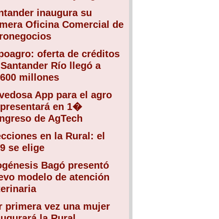
ntander inaugura su
imera Oficina Comercial de
ronegocios
poagro: oferta de créditos
 Santander Río llegó a
.600 millones
vedosa App para el agro
 presentará en 1�
ngreso de AgTech
ecciones en la Rural: el
9 se elige
ogénesis Bagó presentó
evo modelo de atención
erinaria
r primera vez una mujer
augurará la Rural