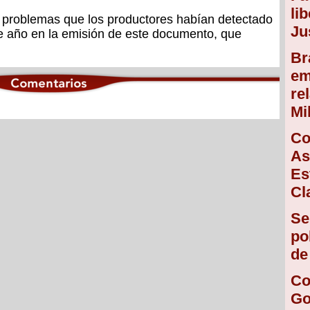
li
s problemas que los productores habían detectado
Ju
e año en la emisión de este documento, que
Br
em
re
Mi
Co
As
Es
Cl
Se
po
de
Co
Go