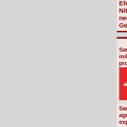
Ef
Ni
ne
Ge
Sa
mi
pr
Sa
ag
ex