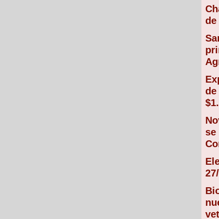
Ch
de 
Sa
pr
Ag
Ex
de
$1
No
se
Co
El
27/
Bi
nu
vet