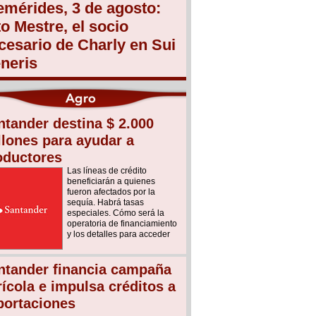
emérides, 3 de agosto:
to Mestre, el socio
cesario de Charly en Sui
neris
ntander destina $ 2.000
llones para ayudar a
oductores
Las líneas de crédito
beneficiarán a quienes
fueron afectados por la
sequía. Habrá tasas
especiales. Cómo será la
operatoria de financiamiento
y los detalles para acceder
ntander financia campaña
rícola e impulsa créditos a
portaciones