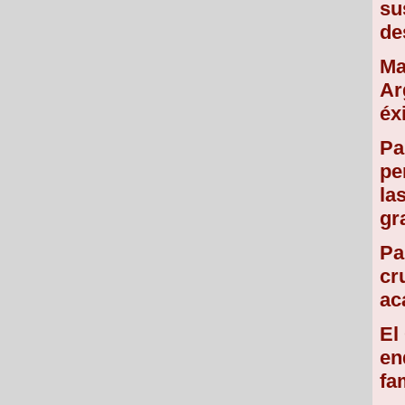
su
de
Ma
Ar
éx
Pa
pe
la
gr
Pa
cr
ac
El
en
fa