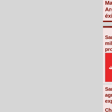
Ma
Ar
éx
Sa
mi
pr
Sa
ag
ex
Ch