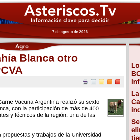
7 de agosto de 2026
ahía Blanca otro
Lo
IPCVA
BC
in
La
Ca
 Carne Vacuna Argentina realizó su sexto
nca, con la participación de más de 400
in
ntes y técnicos de la región, una de las
Se
el
 propuestas y trabajos de la Universidad
ti