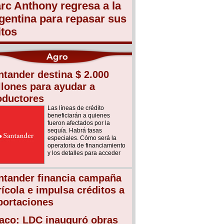
rc Anthony regresa a la
gentina para repasar sus
itos
ntander destina $ 2.000
llones para ayudar a
oductores
Las líneas de crédito
beneficiarán a quienes
fueron afectados por la
sequía. Habrá tasas
especiales. Cómo será la
operatoria de financiamiento
y los detalles para acceder
ntander financia campaña
rícola e impulsa créditos a
portaciones
aco: LDC inauguró obras