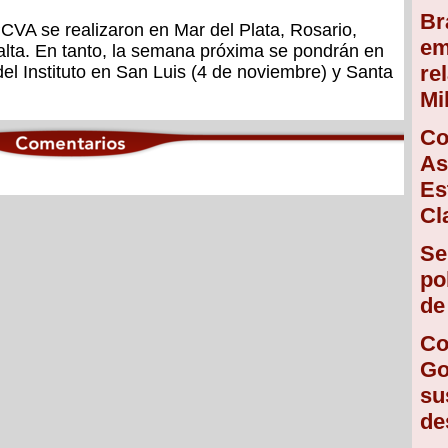
Br
PCVA se realizaron en Mar del Plata, Rosario,
em
alta. En tanto, la semana próxima se pondrán en
re
l Instituto en San Luis (4 de noviembre) y Santa
Mi
Co
As
Es
Cl
Se
po
de
Co
Go
su
de