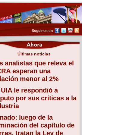
Seguinos en
Últimas noticias
s analistas que releva el
RA esperan una
flación menor al 2%
 UIA le respondió a
puto por sus críticas a la
dustria
nado: luego de la
iminación del capítulo de
erras, tratan la Ley de