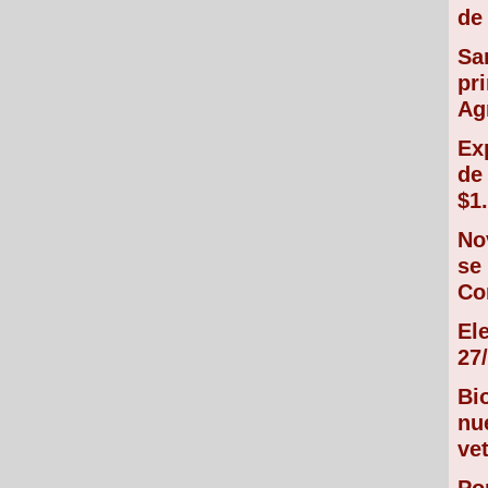
de 
Sa
pr
Ag
Ex
de
$1
No
se
Co
El
27/
Bi
nu
vet