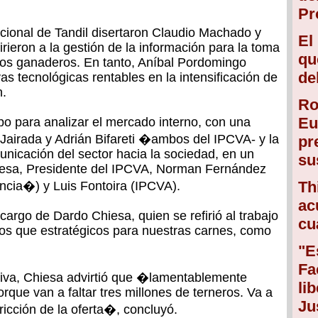
Pr
cional de Tandil disertaron Claudio Machado y
El
rieron a la gestión de la información para la toma
qu
tos ganaderos. En tanto, Aníbal Pordomingo
de
vas tecnológicas rentables en la intensificación de
n.
Ro
Eu
o para analizar el mercado interno, con una
Jairada y Adrián Bifareti �ambos del IPCVA- y la
pr
unicación del sector hacia la sociedad, en un
su
esa, Presidente del IPCVA, Norman Fernández
Th
ncia�) y Luis Fontoira (IPCVA).
ac
 cargo de Dardo Chiesa, quien se refirió al trabajo
cu
os que estratégicos para nuestras carnes, como
"E
Fa
ctiva, Chiesa advirtió que �lamentablemente
li
rque van a faltar tres millones de terneros. Va a
Ju
tricción de la oferta�, concluyó.