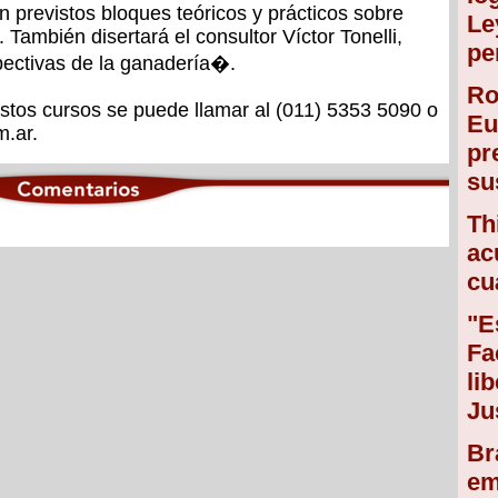
 previstos bloques teóricos y prácticos sobre
Le
a. También disertará el consultor Víctor Tonelli,
pe
pectivas de la ganadería�.
Ro
stos cursos se puede llamar al (011) 5353 5090 o
Eu
.ar.
pr
su
Th
ac
cu
"E
Fa
li
Ju
Br
em