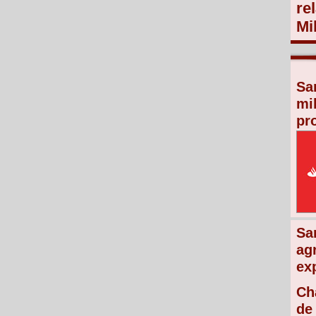
re
Mi
Sa
mi
pr
Sa
ag
ex
Ch
de 