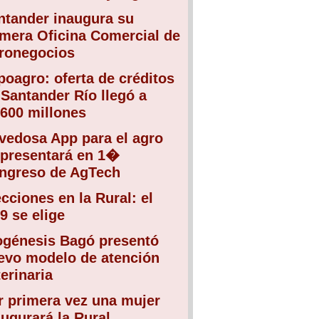
ntander inaugura su
imera Oficina Comercial de
ronegocios
poagro: oferta de créditos
 Santander Río llegó a
.600 millones
vedosa App para el agro
 presentará en 1�
ngreso de AgTech
ecciones en la Rural: el
9 se elige
ogénesis Bagó presentó
evo modelo de atención
erinaria
r primera vez una mujer
augurará la Rural