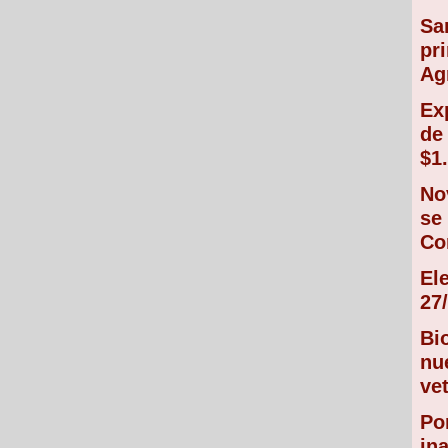
Sa
pr
Ag
Ex
de
$1
No
se
Co
El
27/
Bi
nu
vet
Po
in