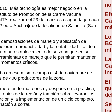
no
2010, Más tecnología es mejor negocio en la
Ef
nstituto de Promoción de la Carne Vacuna
NTA, realizará el 23 de marzo su segunda jornada
Ca
Piedra Ancha� de la localidad de Saladillo (San
má
Lo
n demostraciones de manejo y aplicación de
BC
jorar la productividad y la rentabilidad. La idea
in
an a un establecimiento de su zona que en su
erramientas de manejo que le permitan mantener
La
n momentos críticos.
Ca
in
cabo en ese mismo campo el 4 de noviembre de
s de 400 productores de la zona.
El
qu
mero en forma teórica y después en la práctica,
opios de la región y también sobrellevaron los
de
cación y la implementación de un ciclo completo,
Se
nación a corral.
lo