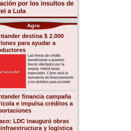
lación por los insultos de
lei a Lula
ntander destina $ 2.000
llones para ayudar a
oductores
Las líneas de crédito
beneficiarán a quienes
fueron afectados por la
sequía. Habrá tasas
especiales. Cómo será la
operatoria de financiamiento
y los detalles para acceder
ntander financia campaña
rícola e impulsa créditos a
portaciones
aco: LDC inauguró obras
infraestructura y logística