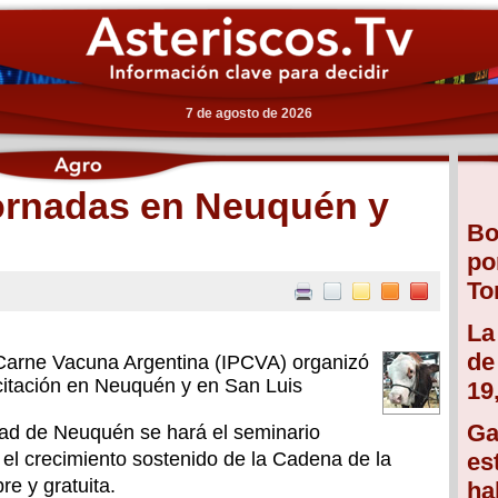
7 de agosto de 2026
jornadas en Neuquén y
Bo
po
To
La
de
a Carne Vacuna Argentina (IPCVA) organizó
itación en Neuquén y en San Luis
19
Ga
dad de Neuquén se hará el seminario
el crecimiento sostenido de la Cadena de la
es
e y gratuita.
ha