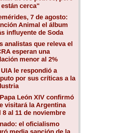
 están cerca"
emérides, 7 de agosto:
nción Animal el álbum
s influyente de Soda
s analistas que releva el
RA esperan una
flación menor al 2%
 UIA le respondió a
puto por sus críticas a la
dustria
 Papa León XIV confirmó
e visitará la Argentina
l 8 al 11 de noviembre
nado: el oficialismo
gró media sanción de la