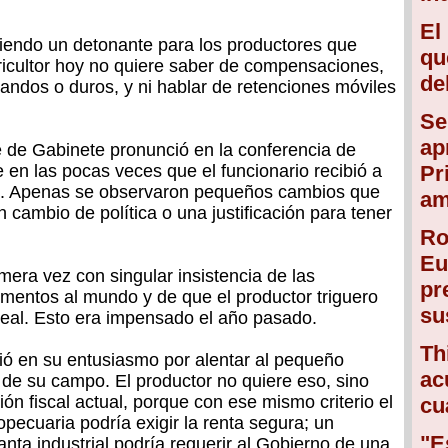
El
siendo un detonante para los productores que
qu
gricultor hoy no quiere saber de compensaciones,
de
landos o duros, y ni hablar de retenciones móviles
Se
ap
e de Gabinete pronunció en la conferencia de
 en las pocas veces que el funcionario recibió a
Pr
07. Apenas se observaron pequeños cambios que
am
n cambio de política o una justificación para tener
Ro
Eu
mera vez con singular insistencia de las
pr
imentos al mundo y de que el productor triguero
su
ereal. Esto era impensado el año pasado.
Th
ió en su entusiasmo por alentar al pequeño
ac
a de su campo. El productor no quiere eso, sino
ión fiscal actual, porque con ese mismo criterio el
cu
pecuaria podría exigir la renta segura; un
"E
ta industrial podría requerir al Gobierno de una