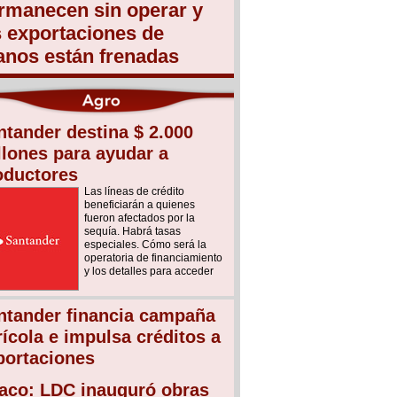
rmanecen sin operar y
s exportaciones de
anos están frenadas
ntander destina $ 2.000
llones para ayudar a
oductores
Las líneas de crédito
beneficiarán a quienes
fueron afectados por la
sequía. Habrá tasas
especiales. Cómo será la
operatoria de financiamiento
y los detalles para acceder
ntander financia campaña
rícola e impulsa créditos a
portaciones
aco: LDC inauguró obras