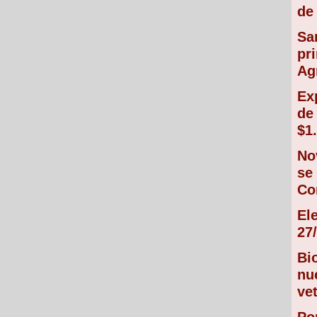
de 
Sa
pr
Ag
Ex
de
$1
No
se
Co
El
27/
Bi
nu
vet