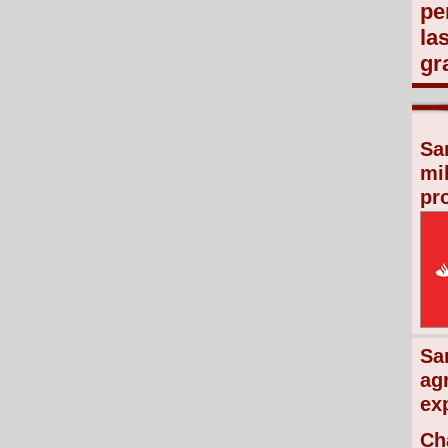
pe
la
gr
Sa
mi
pr
Sa
ag
ex
Ch