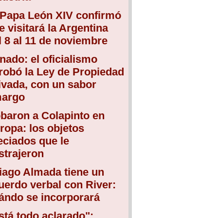
 Papa León XIV confirmó
e visitará la Argentina
l 8 al 11 de noviembre
nado: el oficialismo
robó la Ley de Propiedad
ivada, con un sabor
argo
baron a Colapinto en
ropa: los objetos
eciados que le
strajeron
iago Almada tiene un
uerdo verbal con River:
ándo se incorporará
stá todo aclarado":