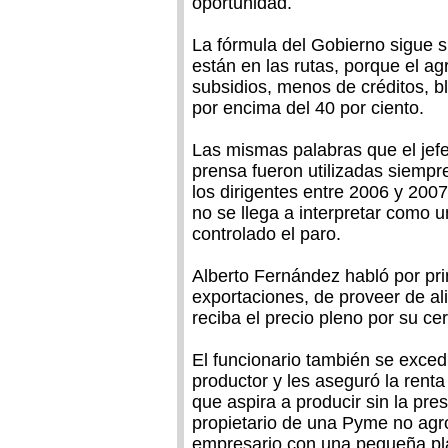
oportunidad.
La fórmula del Gobierno sigue 
están en las rutas, porque el a
subsidios, menos de créditos, b
por encima del 40 por ciento.
Las mismas palabras que el jef
prensa fueron utilizadas siempre
los dirigentes entre 2006 y 20
no se llega a interpretar como u
controlado el paro.
Alberto Fernández habló por pri
exportaciones, de proveer de al
reciba el precio pleno por su c
El funcionario también se exced
productor y les aseguró la rent
que aspira a producir sin la pres
propietario de una Pyme no agro
empresario con una pequeña plan