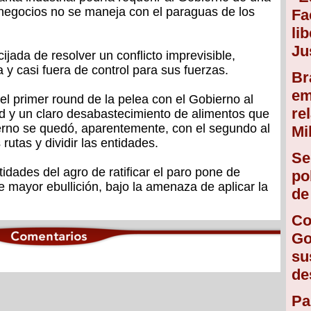
 negocios no se maneja con el paraguas de los
Fa
li
Ju
ijada de resolver un conflicto imprevisible,
 y casi fuera de control para sus fuerzas.
Br
em
l primer round de la pelea con el Gobierno al
re
ad y un claro desabastecimiento de alimentos que
ierno se quedó, aparentemente, con el segundo al
Mi
 rutas y dividir las entidades.
Se
tidades del agro de ratificar el paro pone de
po
e mayor ebullición, bajo la amenaza de aplicar la
de
Co
Go
su
de
Pa