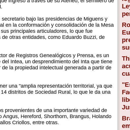
a que ingresó a través de su Ateneo, el semillero de
Le
d.
pe
e secretario bajo las presidencias de Miguens y
Ro
tal en la conformación y consolidación de la Mesa
sus principales articuladores, lo que fue
Eu
s de otras entidades, como Eduardo Buzzi, de
pr
su
ector de Registros Genealógicos y Prensa, es un
Th
 del Intea, un desprendimiento del Inta que tiene
ac
 de la propiedad intelectual generada a partir de
cu
"E
tener una "amplia representación territorial, ya que
Fa
 14 distritos de Sociedad Rural, lo que le da una
li
Ju
s provenientes de una importante variedad de
o Angus, Hereford, Shorthorn, Brangus, Holando
Br
llos Criollos, entre otras.
em