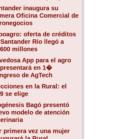
ntander inaugura su
imera Oficina Comercial de
ronegocios
poagro: oferta de créditos
 Santander Río llegó a
.600 millones
vedosa App para el agro
 presentará en 1�
ngreso de AgTech
ecciones en la Rural: el
9 se elige
ogénesis Bagó presentó
evo modelo de atención
erinaria
r primera vez una mujer
augurará la Rural