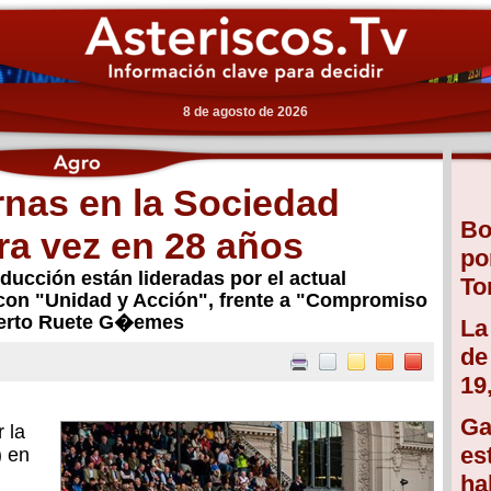
8 de agosto de 2026
rnas en la Sociedad
Bo
ra vez en 28 años
po
nducción están lideradas por el actual
To
, con "Unidad y Acción", frente a "Compromiso
berto Ruete G�emes
La
de
19
Ga
 la
es
) en
ha