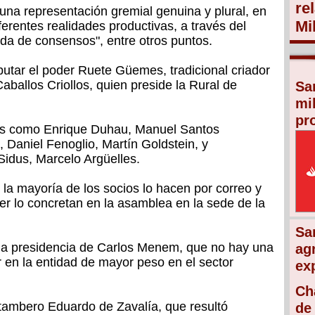
re
na representación gremial genuina y plural, en
Mi
ferentes realidades productivas, a través del
eda de consensos", entre otros puntos.
utar el poder Ruete Güemes, tradicional criador
Caballos Criollos, quien preside la Rural de
Sa
mi
pr
tes como Enrique Duhau, Manuel Santos
n, Daniel Fenoglio, Martín Goldstein, y
idus, Marcelo Argüelles.
 la mayoría de los socios lo hacen por correo y
er lo concretan en la asamblea en la sede de la
Sa
la presidencia de Carlos Menem, que no hay una
ag
er en la entidad de mayor peso en el sector
ex
Ch
 tambero Eduardo de Zavalía, que resultó
de 