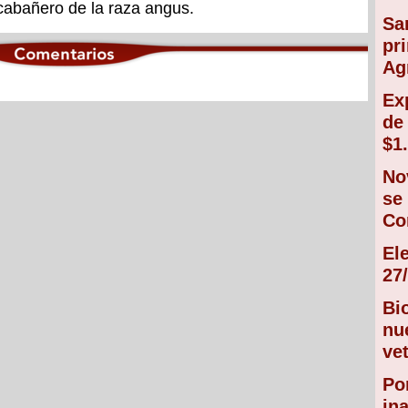
 cabañero de la raza angus.
Sa
pr
Ag
Ex
de
$1
No
se
Co
El
27/
Bi
nu
vet
Po
in