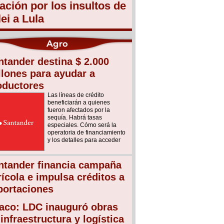
lación por los insultos de
lei a Lula
ntander destina $ 2.000
llones para ayudar a
oductores
Las líneas de crédito
beneficiarán a quienes
fueron afectados por la
sequía. Habrá tasas
especiales. Cómo será la
operatoria de financiamiento
y los detalles para acceder
ntander financia campaña
rícola e impulsa créditos a
portaciones
aco: LDC inauguró obras
infraestructura y logística