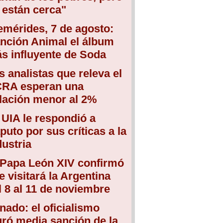
 están cerca"
emérides, 7 de agosto:
nción Animal el álbum
s influyente de Soda
s analistas que releva el
RA esperan una
flación menor al 2%
 UIA le respondió a
puto por sus críticas a la
dustria
 Papa León XIV confirmó
e visitará la Argentina
l 8 al 11 de noviembre
nado: el oficialismo
gró media sanción de la