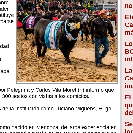
mbre
no
ciden
tituye
Ef
rcarse
Ca
má
Lo
idad
BC
in
on
La
zada
Ca
in
 por Pelegrina y Carlos Vila Moret (h) informó que
300 socios con vistas a los comicios.
El
qu
s de la institución como Luciano Miguens, Hugo
de
Se
nomo nacido en Mendoza, de larga experiencia en
lo