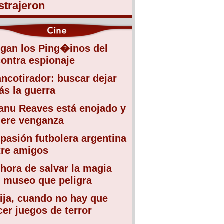
strajeron
egan los Ping�inos del
contra espionaje
ancotirador: buscar dejar
ás la guerra
anu Reaves está enojado y
iere venganza
 pasión futbolera argentina
tre amigos
 hora de salvar la magia
l museo que peligra
ija, cuando no hay que
cer juegos de terror