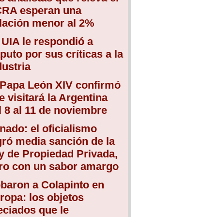
RA esperan una
flación menor al 2%
 UIA le respondió a
puto por sus críticas a la
dustria
 Papa León XIV confirmó
e visitará la Argentina
l 8 al 11 de noviembre
nado: el oficialismo
gró media sanción de la
y de Propiedad Privada,
ro con un sabor amargo
baron a Colapinto en
ropa: los objetos
eciados que le