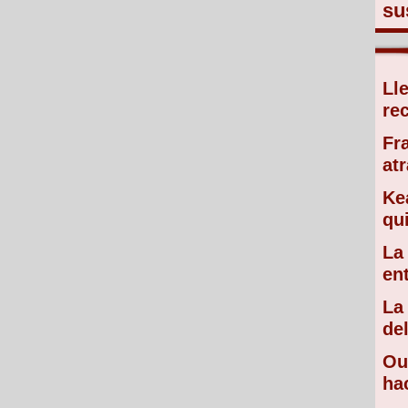
su
Ll
re
Fr
atr
Ke
qu
La
en
La
de
Ou
ha