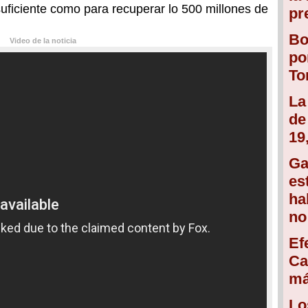
ficiente como para recuperar lo 500 millones de
pr
Bo
Video de la noticia
po
To
La
de
19
Ga
es
ha
no
Ef
Ca
má
Lo