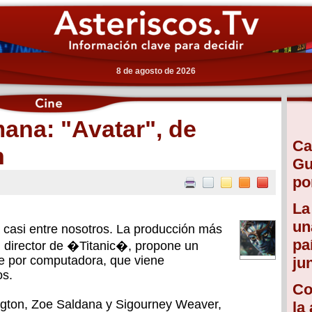
8 de agosto de 2026
mana: "Avatar", de
Ca
n
Gu
po
La
un
casi entre nosotros. La producción más
pa
el director de �Titanic�, propone un
e por computadora, que viene
ju
os.
Co
gton, Zoe Saldana y Sigourney Weaver,
la