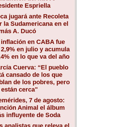
esidente Espriella
ca jugará ante Recoleta
r la Sudamericana en el
más A. Ducó
 inflación en CABA fue
 2,9% en julio y acumula
,4% en lo que va del año
rcía Cuerva: “El pueblo
tá cansado de los que
blan de los pobres, pero
 están cerca"
emérides, 7 de agosto:
nción Animal el álbum
s influyente de Soda
s analistas que releva el