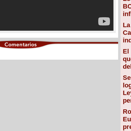
BC
in
La
Ca
in
El
qu
de
Se
lo
Le
pe
Ro
Eu
pr