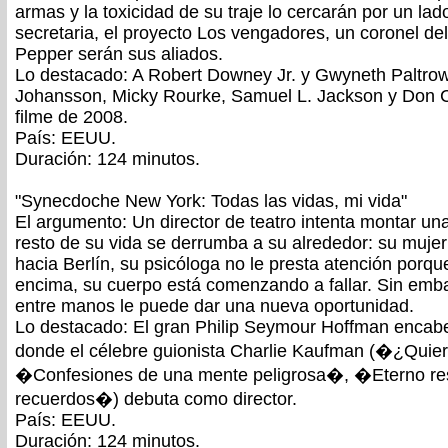
armas y la toxicidad de su traje lo cercarán por un la
secretaria, el proyecto Los vengadores, un coronel del e
Pepper serán sus aliados.
Lo destacado: A Robert Downey Jr. y Gwyneth Paltrow
Johansson, Micky Rourke, Samuel L. Jackson y Don C
filme de 2008.
País: EEUU.
Duración: 124 minutos.
"Synecdoche New York: Todas las vidas, mi vida"
El argumento: Un director de teatro intenta montar un
resto de su vida se derrumba a su alrededor: su mujer 
hacia Berlín, su psicóloga no le presta atención porque
encima, su cuerpo está comenzando a fallar. Sin emba
entre manos le puede dar una nueva oportunidad.
Lo destacado: El gran Philip Seymour Hoffman encabez
donde el célebre guionista Charlie Kaufman (�¿Quie
�Confesiones de una mente peligrosa�, �Eterno res
recuerdos�) debuta como director.
País: EEUU.
Duración: 124 minutos.