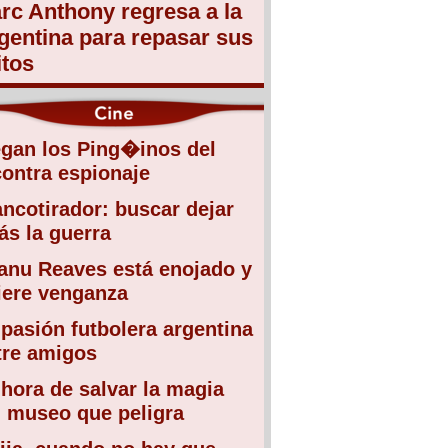
rc Anthony regresa a la
gentina para repasar sus
itos
egan los Ping�inos del
contra espionaje
ancotirador: buscar dejar
ás la guerra
anu Reaves está enojado y
iere venganza
 pasión futbolera argentina
tre amigos
 hora de salvar la magia
l museo que peligra