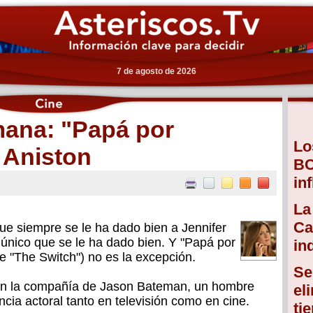
7 de agosto de 2026
emana: "Papá por
Lo
 Aniston
BC
in
La
Ca
ue siempre se le ha dado bien a Jennifer
 único que se le ha dado bien. Y "Papá por
in
 de "The Switch") no es la excepción.
Se
con la compañía de Jason Bateman, un hombre
el
cia actoral tanto en televisión como en cine.
ti