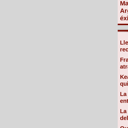
Ma
Ar
éx
Ll
re
Fr
atr
Ke
qu
La
en
La
de