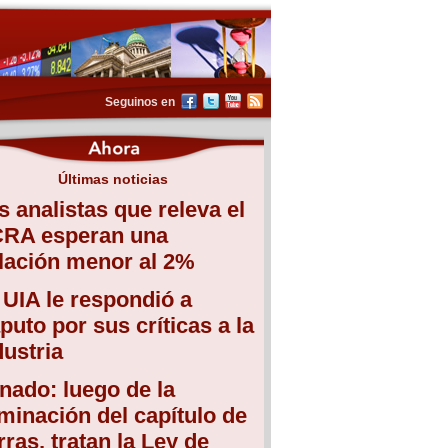
Seguinos en
Últimas noticias
s analistas que releva el
RA esperan una
flación menor al 2%
 UIA le respondió a
puto por sus críticas a la
dustria
nado: luego de la
iminación del capítulo de
erras, tratan la Ley de