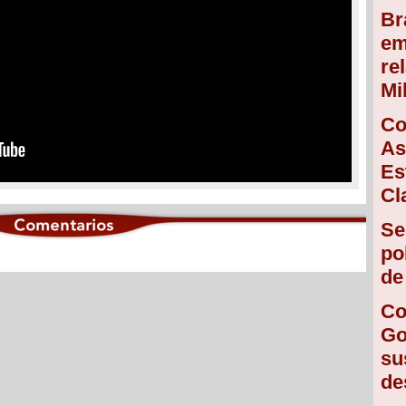
Br
em
re
Mi
Co
As
Es
Cl
Se
po
de
Co
Go
su
de