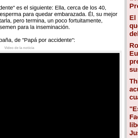
Pr
nte" es el siguiente: Ella, cerca de los 40,
e esperma para quedar embarazada. Él, su mejor
El
arla, pero termina, un poco fortuitamente,
qu
 semen para la inseminación.
de
spaña, de "Papá por accidente":
Ro
Video de la noticia
Eu
pr
su
Th
ac
cu
"E
Fa
li
Ju