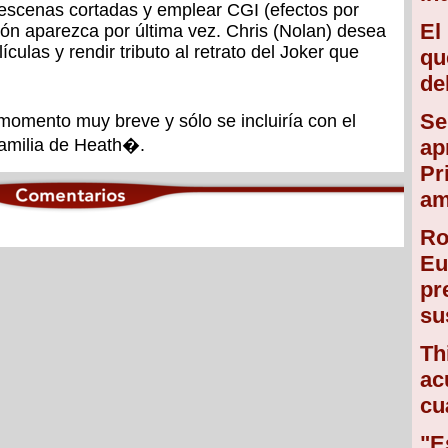
escenas cortadas y emplear CGI (efectos por
El
n aparezca por última vez. Chris (Nolan) desea
ículas y rendir tributo al retrato del Joker que
qu
de
Se
momento muy breve y sólo se incluiría con el
familia de Heath�.
ap
Pr
am
Ro
Eu
pr
su
Th
ac
cu
"E