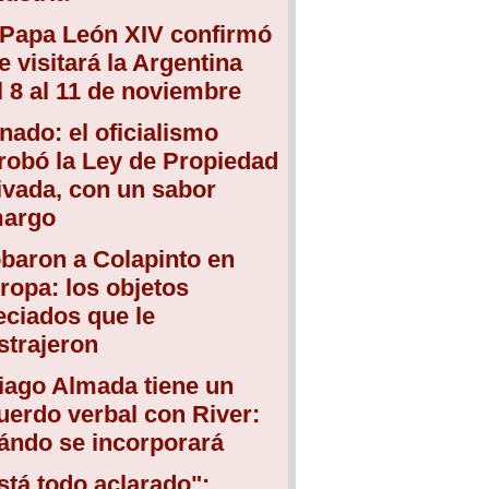
 Papa León XIV confirmó
e visitará la Argentina
l 8 al 11 de noviembre
nado: el oficialismo
robó la Ley de Propiedad
ivada, con un sabor
argo
baron a Colapinto en
ropa: los objetos
eciados que le
strajeron
iago Almada tiene un
uerdo verbal con River:
ándo se incorporará
stá todo aclarado":