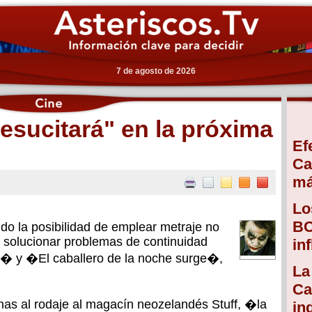
7 de agosto de 2026
esucitará" en la próxima
Ef
Ca
má
Lo
BC
do la posibilidad de emplear metraje no
a solucionar problemas de continuidad
in
e� y �El caballero de la noche surge�,
La
Ca
nas al rodaje al magacín neozelandés Stuff, �la
in