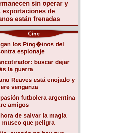
rmanecen sin operar y
s exportaciones de
anos están frenadas
egan los Ping�inos del
contra espionaje
ancotirador: buscar dejar
ás la guerra
anu Reaves está enojado y
iere venganza
 pasión futbolera argentina
tre amigos
 hora de salvar la magia
l museo que peligra