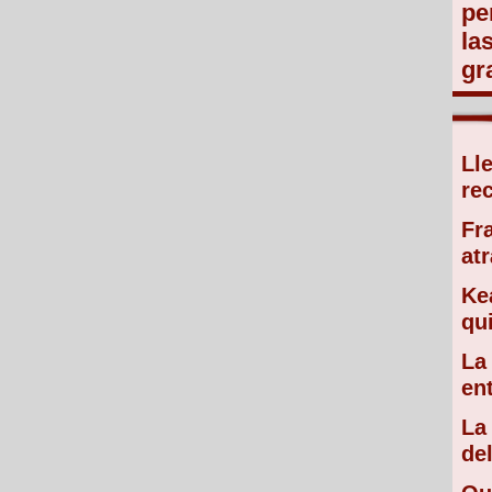
pe
la
gr
Ll
re
Fr
atr
Ke
qu
La
en
La
de