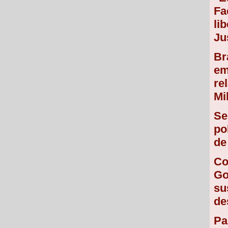
Fa
li
Ju
Br
em
re
Mi
Se
po
de
Co
Go
su
de
Pa