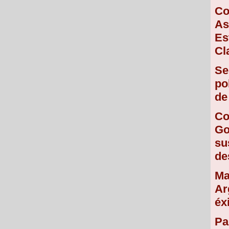
Co
As
Es
Cl
Se
po
de
Co
Go
su
de
Ma
Ar
éx
Pa