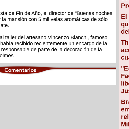
Pr
esta de Fin de Año, el director de "Buenas noches
El
r la mansión con 5 mil velas aromáticas de sólo
qu
late.
de
al taller del artesano Vincenzo Bianchi, famoso
Th
a había recibido recientemente un encargo de la
ac
responsable de parte de la decoración de la
Holmes.
cu
"E
Fa
li
Ju
Br
em
re
Mi