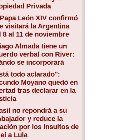
opiedad Privada
 Papa León XIV confirmó
e visitará la Argentina
l 8 al 11 de noviembre
iago Almada tiene un
uerdo verbal con River:
ándo se incorporará
stá todo aclarado":
cundo Moyano quedó en
bertad tras declarar en la
sticia
asil no repondrá a su
bajador y reduce la
lación por los insultos de
lei a Lula