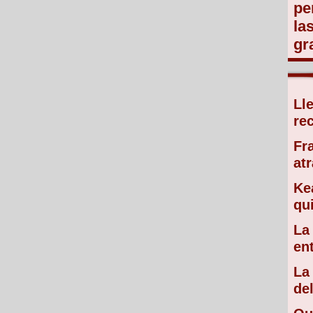
pe
la
gr
Ll
re
Fr
atr
Ke
qu
La
en
La
de