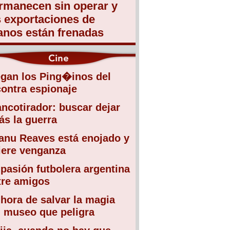
rmanecen sin operar y
s exportaciones de
anos están frenadas
egan los Ping�inos del
contra espionaje
ancotirador: buscar dejar
ás la guerra
anu Reaves está enojado y
iere venganza
 pasión futbolera argentina
tre amigos
 hora de salvar la magia
l museo que peligra