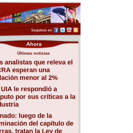
Seguinos en
Últimas noticias
s analistas que releva el
RA esperan una
flación menor al 2%
 UIA le respondió a
puto por sus críticas a la
dustria
nado: luego de la
iminación del capítulo de
erras, tratan la Ley de