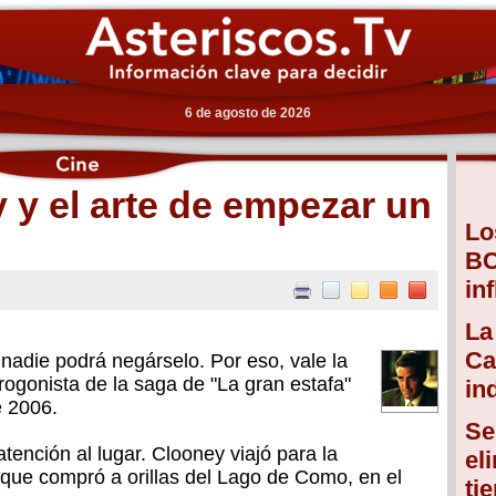
6 de agosto de 2026
y el arte de empezar un
Lo
BC
in
La
Ca
nadie podrá negárselo. Por eso, vale la
ogonista de la saga de "La gran estafa"
in
e 2006.
Se
tención al lugar. Clooney viajó para la
el
a que compró a orillas del Lago de Como, en el
ti