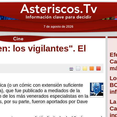
7 de agosto de 2026
: los vigilantes". El
Ef
Ca
má
Lo
BC
ca (o un cómic con extensión suficiente
a), que fue publicado a mediados de la
in
 de los más venerados especialistas en la
La
s, por su parte, fueron aportados por Dave
Ca
in