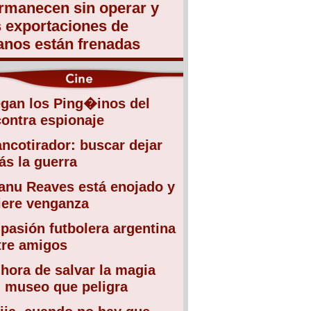
rmanecen sin operar y
s exportaciones de
anos están frenadas
egan los Ping�inos del
contra espionaje
ancotirador: buscar dejar
ás la guerra
anu Reaves está enojado y
iere venganza
 pasión futbolera argentina
tre amigos
 hora de salvar la magia
l museo que peligra