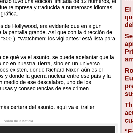
ienzo tuvo una edición limitada de 12 números, el
o fue reimpresa y traducida a numerosos idiomas,
El
gráfica.
qu
de
s de Hollywood, era evidente que en algún
 la pantalla grande. Así que con la dirección de
Se
300"), "Watchmen: los vigilantes" está lista para
ap
Pr
de qué va el asunto, se puede adelantar que la
am
o no en nuestra Tierra, sino en un universo
éroes existen, donde Richard Nixon aún es el
Ro
s y donde la guerra nuclear entre ese país y la
Eu
En medio de ese descalabro, uno de los
pr
 causas y consecuencias de ese crimen
su
Th
ás certera del asunto, aquí va el trailer
ac
cu
Video de la noticia
"E