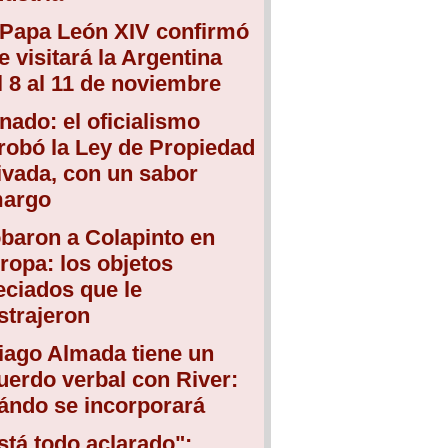
 Papa León XIV confirmó
e visitará la Argentina
l 8 al 11 de noviembre
nado: el oficialismo
robó la Ley de Propiedad
ivada, con un sabor
argo
baron a Colapinto en
ropa: los objetos
eciados que le
strajeron
iago Almada tiene un
uerdo verbal con River:
ándo se incorporará
stá todo aclarado":