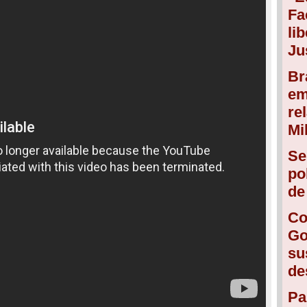
Fa
li
Ju
Br
em
re
Mi
Se
po
de
Co
Go
su
de
Pa