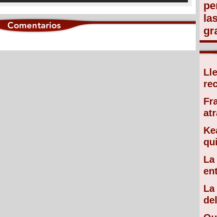
pe
la
gr
Ll
re
Fr
atr
Ke
qu
La
en
La
de