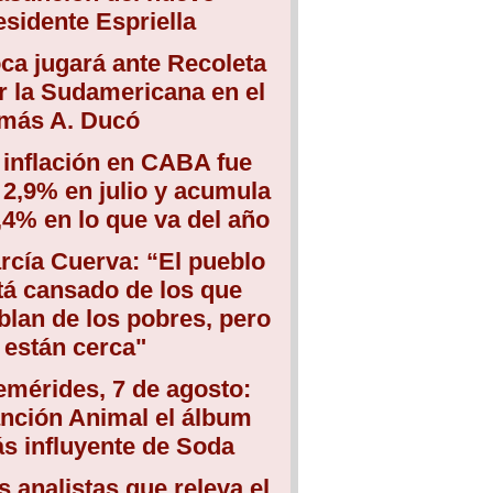
esidente Espriella
ca jugará ante Recoleta
r la Sudamericana en el
más A. Ducó
 inflación en CABA fue
 2,9% en julio y acumula
,4% en lo que va del año
rcía Cuerva: “El pueblo
tá cansado de los que
blan de los pobres, pero
 están cerca"
emérides, 7 de agosto:
nción Animal el álbum
s influyente de Soda
s analistas que releva el