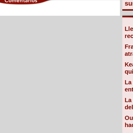
su
Ll
re
Fr
atr
Ke
qu
La
en
La
de
Ou
ha