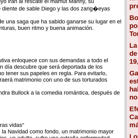
uyo irán al rescate el mamut Manny, su
pr
re diente de sable Diego y las dos zarig�eyas
Bo
de una saga que ha sabido ganarse su lugar en el
po
enturas, buen ritmo y buena animación.
To
La
de
cutiva enloquece con sus demandas a todo el
19
n día descubre que será deportada de los
Ga
 tener sus papeles en regla. Para evitarlo,
traerá matrimonio con uno de sus torturados
es
ha
ndra Bullock a la comedia romántica, después de
no
Ef
Ca
má
tras vidas"
e la Navidad como fondo, un matrimonio mayor
Lo