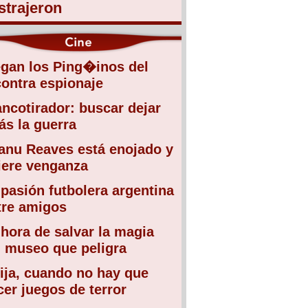
strajeron
egan los Ping�inos del
contra espionaje
ancotirador: buscar dejar
ás la guerra
anu Reaves está enojado y
iere venganza
 pasión futbolera argentina
tre amigos
 hora de salvar la magia
l museo que peligra
ija, cuando no hay que
cer juegos de terror