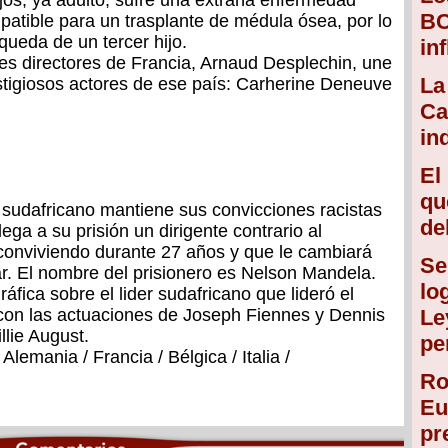
jos, ya adulto, sufre una extraña enfermedad
BC
patible para un trasplante de médula ósea, por lo
queda de un tercer hijo.
in
es directores de Francia, Arnaud Desplechin, une
La
stigiosos actores de ese país: Carherine Deneuve
Ca
in
El
qu
 sudafricano mantiene sus convicciones racistas
de
ega a su prisión un dirigente contrario al
 conviviendo durante 27 años y que le cambiará
Se
. El nombre del prisionero es Nelson Mandela.
lo
áfica sobre el lider sudafricano que lideró el
 con las actuaciones de Joseph Fiennes y Dennis
Le
llie August.
pe
Alemania / Francia / Bélgica / Italia /
Ro
Eu
pr