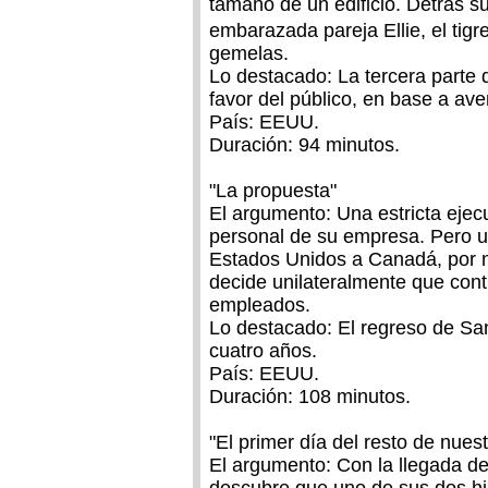
tamaño de un edificio. Detrás s
embarazada pareja Ellie, el tig
gemelas.
Lo destacado: La tercera parte 
favor del público, en base a av
País: EEUU.
Duración: 94 minutos.
"La propuesta"
El argumento: Una estricta eje
personal de su empresa. Pero u
Estados Unidos a Canadá, por no
decide unilateralmente que con
empleados.
Lo destacado: El regreso de Sa
cuatro años.
País: EEUU.
Duración: 108 minutos.
"El primer día del resto de nues
El argumento: Con la llegada d