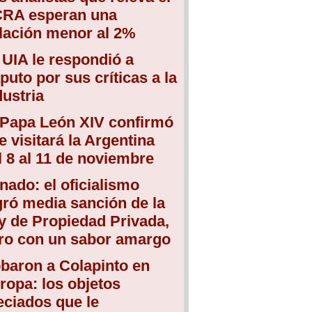
RA esperan una
flación menor al 2%
 UIA le respondió a
puto por sus críticas a la
dustria
 Papa León XIV confirmó
e visitará la Argentina
l 8 al 11 de noviembre
nado: el oficialismo
gró media sanción de la
y de Propiedad Privada,
ro con un sabor amargo
baron a Colapinto en
ropa: los objetos
eciados que le