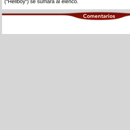
("Hellboy") se sumará al elenco.