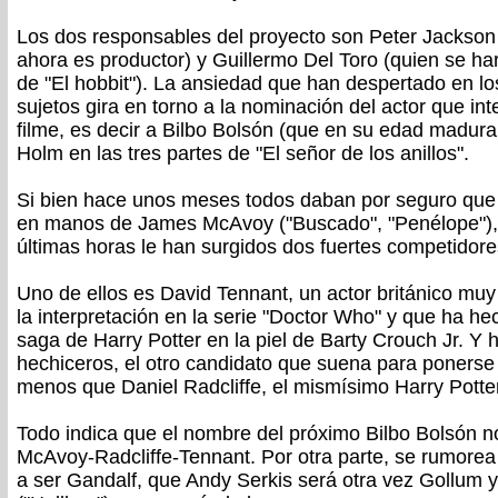
Los dos responsables del proyecto son Peter Jackson (q
ahora es productor) y Guillermo Del Toro (quien se har
de "El hobbit"). La ansiedad que han despertado en lo
sujetos gira en torno a la nominación del actor que int
filme, es decir a Bilbo Bolsón (que en su edad madur
Holm en las tres partes de "El señor de los anillos".
Si bien hace unos meses todos daban por seguro que 
en manos de James McAvoy ("Buscado", "Penélope"), 
últimas horas le han surgidos dos fuertes competidore
Uno de ellos es David Tennant, un actor británico muy 
la interpretación en la serie "Doctor Who" y que ha he
saga de Harry Potter en la piel de Barty Crouch Jr. Y
hechiceros, el otro candidato que suena para ponerse 
menos que Daniel Radcliffe, el mismísimo Harry Potter
Todo indica que el nombre del próximo Bilbo Bolsón n
McAvoy-Radcliffe-Tennant. Por otra parte, se rumorea
a ser Gandalf, que Andy Serkis será otra vez Gollum