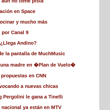
 aún no tiene pista
ación en Space
cocinar y mucho más
 por Canal 9
. ¿Llega Andino?
e la pantalla de MuchMusic
e una madre en �Plan de Vuelo�
 propuestas en CNN
onvocando a nuevas chicas
 Pergolini le gana a Tinelli
 nacional ya están en MTV