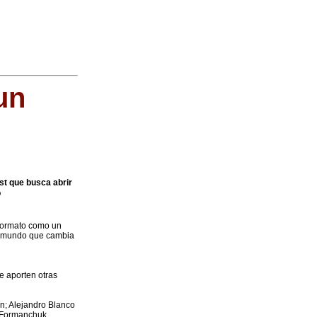
un
t que busca abrir
o
formato como un
un mundo que cambia
e aporten otras
ín; Alejandro Blanco
e Formanchuk