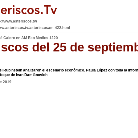
p://www.asteriscos.tv/
www.asteriscos.tv/asteriscosam-422.html
sé Calero en AM Eco Medios 1220
iscos del 25 de septiem
el Rubinstein analizaron el escenario económico. Paula López con toda la info
nfoque de Iván Damiánovich
de 2019