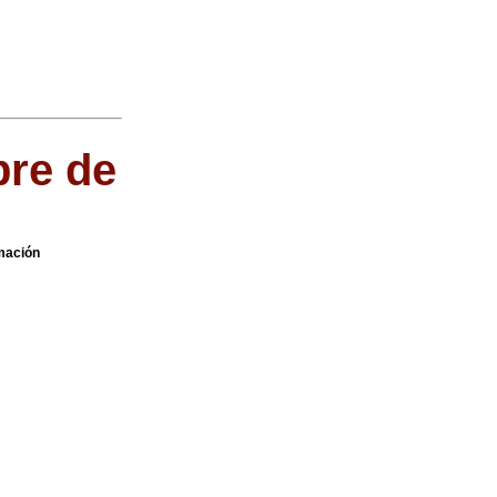
bre de
rmación