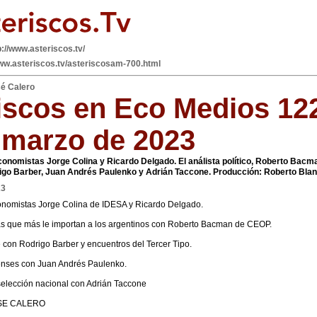
p://www.asteriscos.tv/
www.asteriscos.tv/asteriscosam-700.html
sé Calero
iscos en Eco Medios 12
 marzo de 2023
conomistas Jorge Colina y Ricardo Delgado. El análista político, Roberto Bacm
go Barber, Juan Andrés Paulenko y Adrián Taccone. Producción: Roberto Bla
23
conomistas Jorge Colina de IDESA y Ricardo Delgado.
as que más le importan a los argentinos con Roberto Bacman de CEOP.
con Rodrigo Barber y encuentros del Tercer Tipo.
enses con Juan Andrés Paulenko.
 selección nacional con Adrián Taccone
SE CALERO