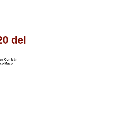
20 del
an. Con Iván
nco Macor