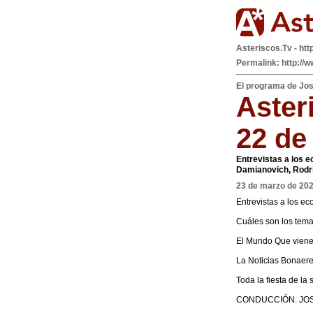
Asteriscos.Tv - htt
Permalink: http://
El programa de Jo
Aster
22 de
Entrevistas a los e
Damianovich, Rodri
23 de marzo de 20
Entrevistas a los e
Cuáles son los tem
El Mundo Que viene 
La Noticias Bonaer
Toda la fiesta de la
CONDUCCIÓN: JO