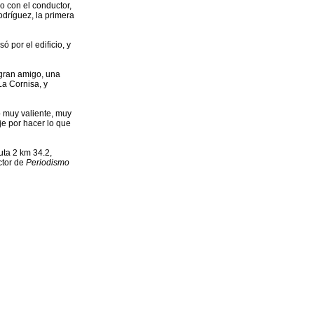
o con el conductor,
dríguez, la primera
 por el edificio, y
 gran amigo, una
La Cornisa, y
o muy valiente, muy
je por hacer lo que
ta 2 km 34.2,
ctor de
Periodismo