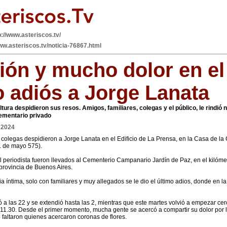
p://www.asteriscos.tv/
ww.asteriscos.tv/noticia-76867.html
ón y mucho dolor en el
o adiós a Jorge Lanata
ltura despidieron sus resos. Amigos, familiares, colegas y el público, le rindió
ementario privado
 2024
 colegas despidieron a Jorge Lanata en el Edificio de La Prensa, en la Casa de la
. de mayo 575).
l periodista fueron llevados al Cementerio Campanario Jardín de Paz, en el kilóme
 provincia de Buenos Aires.
a íntima, solo con familiares y muy allegados se le dio el último adios, donde en 
 a las 22 y se extendió hasta las 2, mientras que este martes volvió a empezar cer
 11.30. Desde el primer momento, mucha gente se acercó a compartir su dolor por l
 faltaron quienes acercaron coronas de flores.