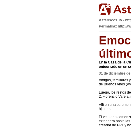
Asteriscos.Tv - htt
Permalink: http://w
Emoci
últim
En la Casa de la Cu
enteerrado en un c
31 de diciembre de
Amigos, familiares y
de Buenos Aires (Av
Luego, los restos de
2, Florencio Varela,
Allí en una ceremoni
hija Lola
El velatorio comenzó
extenderá hasta las
creador de PPT y no