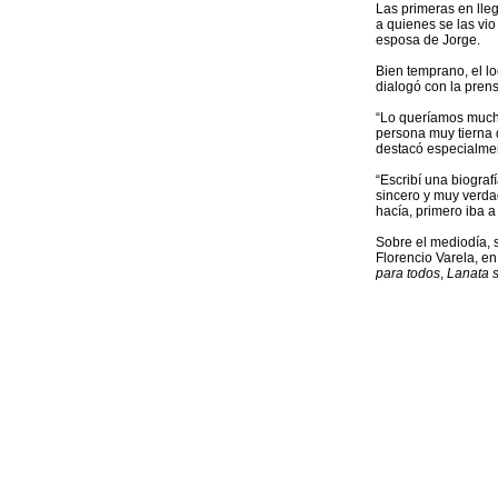
Las primeras en lleg
a quienes se las vi
esposa de Jorge.
Bien temprano, el lo
dialogó con la pren
“Lo queríamos mucho,
persona muy tierna q
destacó especialmen
“Escribí una biograf
sincero y muy verda
hacía, primero iba a
Sobre el mediodía, 
Florencio Varela, e
para todos
,
Lanata si