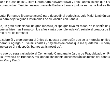
ar a la Casa de la Cultura fueron Sara Stewart Brown y Lola Lanata, la hija que tuv
o conmovidas. También estuvo presente Bárbara Lanata junto a su mamá Andrea Ro
cutor Fernando Bravo se acercó para despedir al periodista. Luis Majul también pasó
sa para dejar algunos testimonios de su vínculo con Lanata.
 un gran profesional, un gran maestro, el tipo que tuvo mil vidas. Yo lo sentía un
ue se hizo más tierna con los años y más querible todavía”, señaló el creador de 
te el rol de formador.
ía sobre él y creo que era el único de nuestra generación que se la merecía, un tip
dero”. Y agregó: “Tuve mil charlas y hay miles de cosas que me quedaron. Su cora
 pelearse él y después íbamos atrás nosotros”.
su cuerpo será trasladado al Cementerio Campanario Jardín de Paz, ubicado en Ru
n la Provincia de Buenos Aires, donde finalmente descansarán los restos del condu
n filtro
y
Día D
.