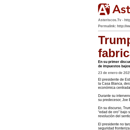
Asteriscos.Tv - htt
Permalink: http://w
Trump
fabri
En su primer discur
de impuestos bajo
23 de enero de 202
El presidente de Es
la Casa Blanca, des
económica centrada 
Durante su interven
su predecesor, Joe B
En su discurso, Tr
“edad de oro” bajo
revolución del senti
El presidente no tar
seguridad fronteriza