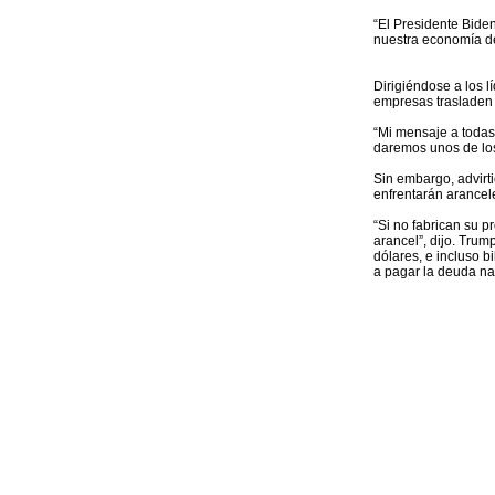
“El Presidente Biden
nuestra economía de 
Dirigiéndose a los l
empresas trasladen 
“Mi mensaje a todas
daremos unos de los
Sin embargo, advirt
enfrentarán arancel
“Si no fabrican su 
arancel”, dijo. Trum
dólares, e incluso b
a pagar la deuda na