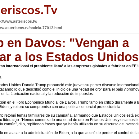
p://www.asteriscos.tv/
ww.asteriscos.tv/noticia-77012.html
 en Davos: "Vengan a
car a los Estados Unidos
so internacional el presidente llamó a las empresas globales a fabricar en EE
s
5
tados Unidos Donald Trump pronunció este jueves su primer discurso internaciona
tacando lo que describió como el inicio de una “edad de oro” para el país y prom
en la fabricación nacional y la reducción de impuestos.
ción en el Foro Económico Mundial de Davos, Trump también criticó duramente a l
iden, y reiteró su compromiso con una política comercial proteccionista.
ump retomó temas familiares de su campaña, afirmando que Estados Unidos está 
 su liderazgo. “Hemos comenzado una edad de oro en Estados Unidos y estamos l
do común”, dijo, repitiendo frases que ya había utilizado en su discurso de investid
dó en atacar a la administración de Biden, a la que acusó de perder el control de l
.