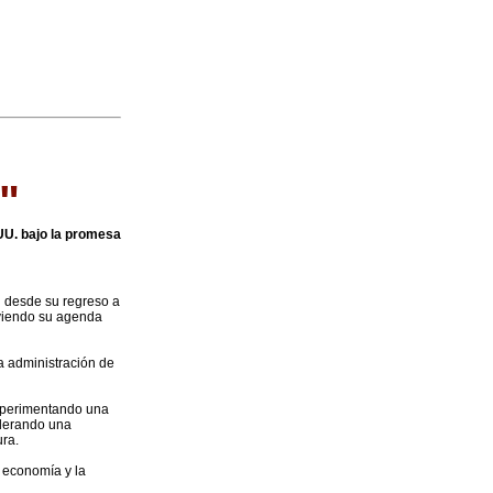
"
.UU. bajo la promesa
l desde su regreso a
oviendo su agenda
a administración de
experimentando una
iderando una
ura.
a economía y la