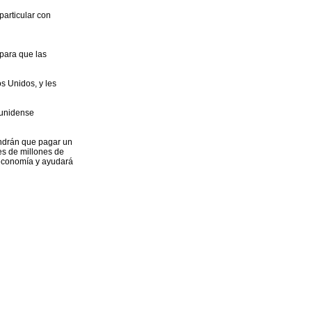
particular con
 para que las
s Unidos, y les
ounidense
endrán que pagar un
es de millones de
a economía y ayudará