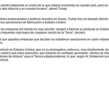
 perdió totalmente el control de lo que estaba ocurriendo en nuestro país, pero en 
alta inflación y en nuestra frontera”, afirmó Trump.
íderes empresariales y políticos reunidos en Davos, Trump hizo un llamado directo
sus operaciones de fabricación a Estados Unidos.
 las empresas del mundo es muy sencillo: vengan a fabricar su producto en Estado
 impuestos más bajos de cualquier nación de la Tierra”, declaró.
ió que aquellas empresas que decidan no establecer operaciones en suelo estad
es.
producto en Estados Unidos, que es su prerrogativa, entonces, muy simplemente, t
p explicó que estos aranceles, que variarán en cantidad, generarán “cientos de mil
illones de dólares” para el Tesoro estadounidense, lo que, según él, fortalecerá l
cional.