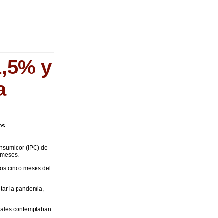
1,5% y
a
os
Consumidor (IPC) de
 meses.
ros cinco meses del
ntar la pandemia,
iciales contemplaban