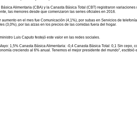
a Básica Alimentaria (CBA) y la Canasta Básica Total (CBT) registraron variacione
nte, las menores desde que comenzaron las series oficiales en 2016.
r aumento en el mes fue Comunicación (4,1%), por subas en Servicios de telefonía e
es (3,0%), por las alzas en los precios de las comidas fuera del hogar.
 ministro Luis Caputo festejó este valor en las redes sociales.
 Mayo: 1,5% Canasta Básica Alimentaria: -0,4 Canasta Básica Total: 0,1 Sin cepo, c
economía creciendo al 6% anual. Tenemos el mejor presidente del mundo", esctibió 