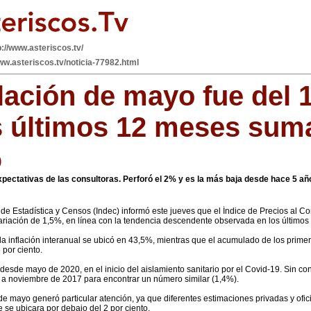
p://www.asteriscos.tv/
ww.asteriscos.tv/noticia-77982.html
flación de mayo fue del 
s últimos 12 meses sum
%
xpectativas de las consultoras. Perforó el 2% y es la más baja desde hace 5 añ
l de Estadística y Censos (Indec) informó este jueves que el Índice de Precios al 
ariación de 1,5%, en línea con la tendencia descendente observada en los últimos
 la inflación interanual se ubicó en 43,5%, mientras que el acumulado de los prime
 por ciento.
desde mayo de 2020, en el inicio del aislamiento sanitario por el Covid-19. Sin co
a noviembre de 2017 para encontrar un número similar (1,4%).
 de mayo generó particular atención, ya que diferentes estimaciones privadas y of
e se ubicara por debajo del 2 por ciento.