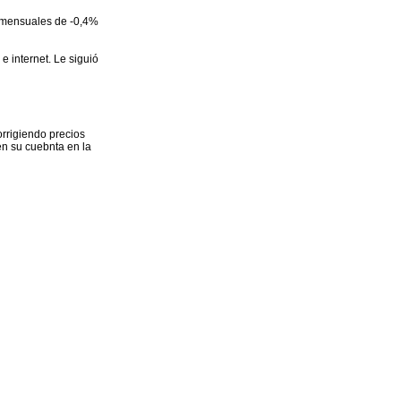
s mensuales de -0,4%
 internet. Le siguió
orrigiendo precios
en su cuebnta en la