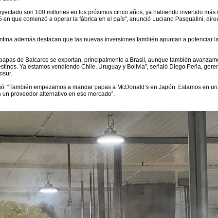
yectado son 100 millones en los próximos cinco años, ya habiendo invertido más
en que comenzó a operar la fábrica en el país", anunció Luciano Pasqualini, direc
tina además destacan que las nuevas inversiones también apuntan a potenciar l
 papas de Balcarce se exportan, principalmente a Brasil, aunque también avanza
destinos. Ya estamos vendiendo Chile, Uruguay y Bolivia”, señaló Diego Peña, gere
osur.
regó: “También empezamos a mandar papas a McDonald’s en Japón. Estamos en una
n un proveedor alternativo en ese mercado”.