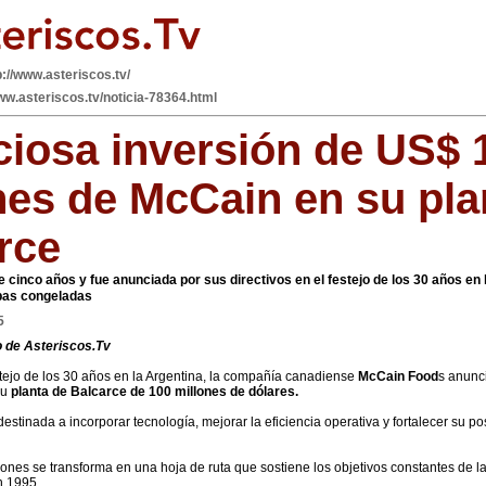
p://www.asteriscos.tv/
ww.asteriscos.tv/noticia-78364.html
iosa inversión de US$ 
nes de McCain en su pla
rce
 cinco años y fue anunciada por sus directivos en el festejo de los 30 años en l
pas congeladas
5
 de Asteriscos.Tv
stejo de los 30 años en la Argentina, la compañía canadiense
McCain Food
s anunc
su
planta de Balcarce de 100 millones de dólares.
destinada a incorporar tecnología, mejorar la eficiencia operativa y fortalecer su p
siones se transforma en una hoja de ruta que sostiene los objetivos constantes de
n 1995.