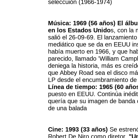
seleccuión (1966-1974)
Música: 1969 (56 años) El álb
en los Estados Unido
s, con la 
salió el 26-09-69. El lanzamiento
mediático que se da en EEUU in
había muerto en 1966, y que ha
parecido, llamado 'William Cam
deniega la historia, más es creí
que Abbey Road sea el disco má
LP desde el encumbramiento de 
Línea de tiempo: 1965 (60 años
puesto en EEUU. Continúa inédit
quería que su imagen de banda de
de una balada
Cine: 1993 (33 años)
Se estrenó
Robert De Niro como diretor,
"Un