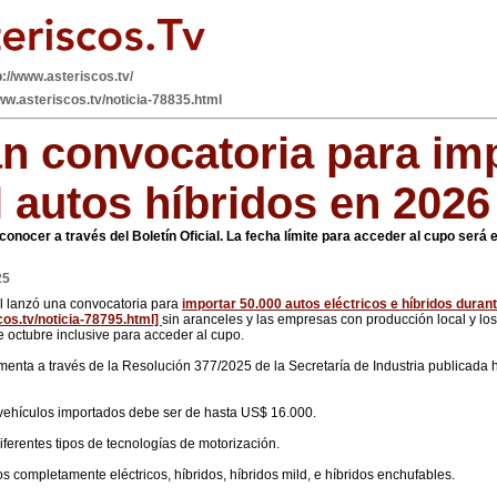
p://www.asteriscos.tv/
ww.asteriscos.tv/noticia-78835.html
n convocatoria para im
l autos híbridos en 2026
conocer a través del Boletín Oficial. La fecha límite para acceder al cupo será 
25
l lanzó una convocatoria para
importar 50.000 autos eléctricos e híbridos duran
sin aranceles y las empresas con producción local y lo
e octubre inclusive para acceder al cupo.
enta a través de la Resolución 377/2025 de la Secretaría de Industria publicada h
 vehículos importados debe ser de hasta US$ 16.000.
ferentes tipos de tecnologías de motorización.
s completamente eléctricos, híbridos, híbridos mild, e híbridos enchufables.