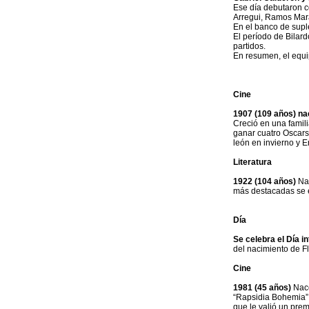
Ese día debutaron c
Arregui, Ramos Mar
En el banco de supl
El período de Bilar
partidos.
En resumen, el equ
Cine
1907 (109 años) n
Creció en una famili
ganar cuatro Oscars,
león en invierno y 
Literatura
1922 (104 años)
Nac
más destacadas se en
Día
Se celebra el Día i
del nacimiento de F
Cine
1981 (45 años)
Nace
“Rapsidia Bohemia” 
que le valió un pre