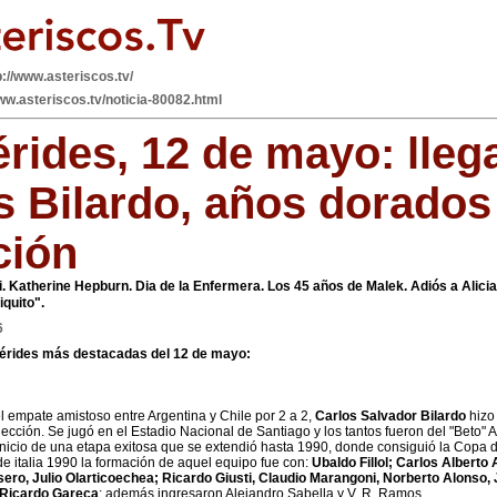
p://www.asteriscos.tv/
ww.asteriscos.tv/noticia-80082.html
rides, 12 de mayo: lleg
s Bilardo, años dorados 
ción
 Katherine Hepburn. Dia de la Enfermera. Los 45 años de Malek. Adiós a Alici
quito".
6
érides más destacadas del 12 de mayo:
l empate amistoso entre Argentina y Chile por 2 a 2,
Carlos Salvador Bilardo
hizo
ección. Se jugó en el Estadio Nacional de Santiago y los tantos fueron del "Beto" A
inicio de una etapa exitosa que se extendió hasta 1990, donde consiguió la Copa
 italia 1990 la formación de aquel equipo fue con:
Ubaldo Fillol; Carlos Alberto 
sero, Julio Olarticoechea; Ricardo Giusti, Claudio Marangoni, Norberto Alonso
 Ricardo Gareca
; además ingresaron Alejandro Sabella y V. R. Ramos.