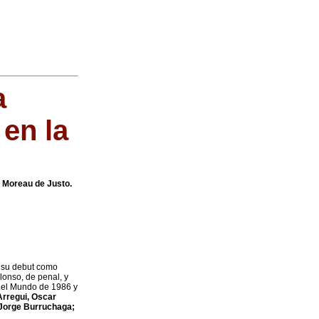
a
en la
a Moreau de Justo.
 su debut como
lonso, de penal, y
 del Mundo de 1986 y
Arregui, Oscar
, Jorge Burruchaga;