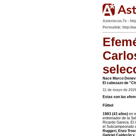
Asteriscos.Tv - htt
Permalink: http://w
Efemé
Carlo
selec
Nace Marco Denevi.
El cabezazo de "Chi
11 de mayo de 202
Estas son las efem
Fútbol
1983 (43 años)
en e
entrenador de la Sel
Ricardo Gareca. El 
el Subcampeonato de
Ruggeri, Enzo Tros
Gabriel Calderón y