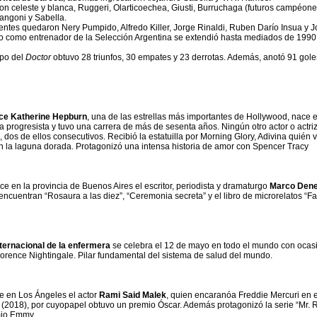
on celeste y blanca, Ruggeri, Olarticoechea, Giusti, Burruchaga (futuros campéon
angoni y Sabella.
entes quedaron Nery Pumpido, Alfredo Killer, Jorge Rinaldi, Ruben Darío Insua y 
do como entrenador de la Selección Argentina se extendió hasta mediados de 1990 y
ipo del
Doctor
obtuvo 28 triunfos, 30 empates y 23 derrotas. Además, anotó 91 goles
ace Katherine Hepburn
, una de las estrellas más importantes de Hollywood, nace 
a progresista y tuvo una carrera de más de sesenta años. Ningún otro actor o actriz
 dos de ellos consecutivos. Recibió la estatuilla por Morning Glory, Adivina quién v
En la laguna dorada. Protagonizó una intensa historia de amor con Spencer Tracy
e en la provincia de Buenos Aires el escritor, periodista y dramaturgo
Marco Den
cuentran “Rosaura a las diez”, “Ceremonia secreta” y el libro de microrelatos “Fal
nternacional de la enfermera
se celebra el 12 de mayo en todo el mundo con ocasi
lorence Nightingale. Pilar fundamental del sistema de salud del mundo.
 en Los Ángeles el actor
Rami Said Malek
, quien encaranóa Freddie Mercuri en el
(2018), por cuyopapel obtuvo un premio Óscar. Además protagonizó la serie “Mr. 
mio Emmy.