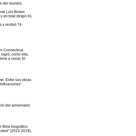
es del mundo),
José Luis Brown
 en total dirigió 81
 y recibió 74.
en Connecticut.
 logró, como ella,
iene a cenar, El
ev
i. Entre sus obras
sificaciones”.
ón del aniversario
 filme biográfico
Robot” (2015-2019),