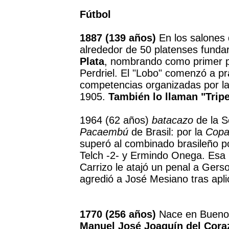
Fútbol
1887 (139 años)
En los salones 
alrededor de 50 platenses funda
Plata
, nombrando como primer pr
Perdriel. El "Lobo" comenzó a pra
competencias organizadas por la
1905.
También lo llaman "Trip
1964 (62 años)
batacazo
de la S
Pacaembú
de Brasil: por la
Cop
superó al combinado brasileño po
Telch -2- y Ermindo Onega. Esa
Carrizo le atajó un penal a Gerso
agredió a José Mesiano tras apli
1770 (256 años)
Nace en Buenos 
Manuel José Joaquín del Cora