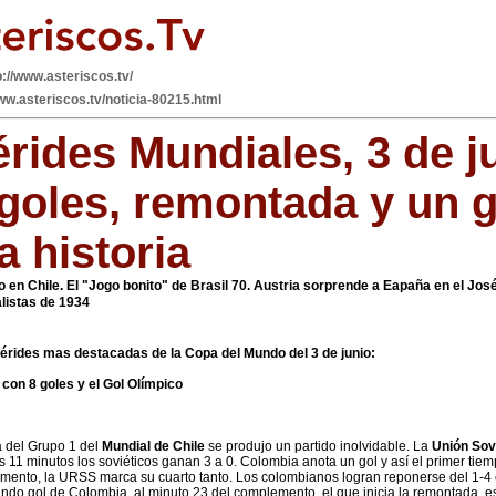
p://www.asteriscos.tv/
ww.asteriscos.tv/noticia-80215.html
rides Mundiales, 3 de j
goles, remontada y un g
a historia
 en Chile. El "Jogo bonito" de Brasil 70. Austria sorprende a Eapaña en el José
alistas de 1934
érides mas destacadas de la Copa del Mundo del 3 de junio:
 con 8 goles y el Gol Olímpico
 del Grupo 1 del
Mundial de Chile
se produjo un partido inolvidable. La
Unión Sov
los 11 minutos los soviéticos ganan 3 a 0. Colombia anota un gol y así el primer tiem
ento, la URSS marca su cuarto tanto. Los colombianos logran reponerse del 1-4 e
undo gol de Colombia, al minuto 23 del complemento, el que inicia la remontada, e