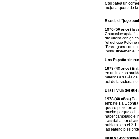
Coll
patea un córner 
mejor arquero de la h
Brasil, el "jogo bo
1970 (56 años) l
a s
Checoslovaquia 4 a 
dio vuelta con goles
"
el gol que Pelé no
"Brasil gana con el 
indiscutiblemente un
Una España sin rum
1978 (48 años) En l
en un intenso partid
minutos a través de
gol de la victoria po
Brasil y un gol que
1978 (48 años)
Por 
empate 1 a 1 contr
que se pusieron arr
mucho porque ocho m
haber cambiado el re
transitaba por el ai
hubiera sido el 2-1.
las entendibles prot
Italia y Checoslovaq