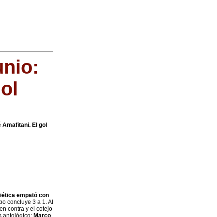
unio:
ol
 Amafitani. El gol
iética empató con
po concluye 3 a 1. Al
n contra y el cotejo
s antológico:
Marco