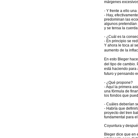
márgenes excesiv
- Y frente a ello un
- Hay, efectivamente
predominan las econ
algunos pretendían 
y se tensa la cuerd
- ¿Cuál es la conse
- En principio se r
Y ahora le toca al s
aumento de la infla
En esto Bleger hace
del tipo de cambio.
está haciendo para 
futuro y pensando e
- ¿Qué propone?
- Aquí la primera as
una fórmula de fina
los fondos que pued
- Cuáles deberían se
- Habría que definir
proyecto del tren ba
fundamental para el 
Coyuntura y despué
Bleger dice que en e