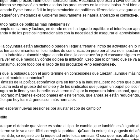
tinguir entre precios internos e internacionales. Reconoce que está a favor de las r
bierno se equivocó en meter a todos los productores en la misma bolsa. Y si bien 
ramado Pyme torna difícil la implementación de políticas diferenciales, asegura qu
 pequeños y medianos el Gobierno seguramente se habría ahorrado el conflicto�.
uando habla de políticas más inteligentes?
emplo en carnes y lácteos, en donde no se ha logrado equilibrar el interés por ap
da y de los precios internacionales con la necesidad de asegurar el aprovisiona
la coyuntura están afectando o pueden llegar a frenar el ritmo de actividad en lo 
 los temas dominantes en los medios de comunicación pero por ahora no impactan e
 La industria automotriz sigue a todo ritmo, la construcción y el consumo siguen c
ara ver en qué medida y dónde golpea la inflación. Creo que lo primero que se va a
consumo, sobre todo por el lado de los productos �no esenciales�.
r que la pulseada con el agro termine en concesiones que tuerzan, aunque más n
ista del modelo económico?.
 énfasis de la política económica gira en torno a la industria, pero no creo que pue
dustria está el grueso del empleo y de los sindicatos que juegan un papel político
agro no lo tiene y sus beneficios vinieron más por la coyuntura internacional, que po
 logrado márgenes excepcionales en este tiempo, que ahora se están reduciendo.
sólo que hoy los márgenes son más normales.
en esperar nuevas presiones por ajustar el tipo de cambio?
édito
a que el debate que viene es sobre el tipo de cambio, que también está ligado al 
ierno se le va a ser difícil corregir la paridad. �Cuando entre julio y agosto del 
sentido, se registró cierta inquietud entre los ahorristas. O sea que más allá del p