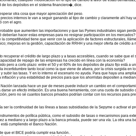
lacionarias, cualquier modificación en el tipo de cambio a favor de estas demandas
ad de los depósitos en el sistema financiero�, dice.
esperar otra cosa que mayor apreciación del peso.
s precios internos le van a seguir ganando al tipo de cambio y claramente ahí hay
ó con el agro.
probable que aumenten las importaciones y que las Pymes industriales sigan perd
é deberían hacer estas empresas para no resignar participación en los mercados?
 la competitividad tiene que venir con la aplicación de factores estructurales, llám
nico; mejoras en la gestión, capacitación de RRHH y una mejor oferta de crédito a
to recuperar el crédito de largo plazo y a tasas accesibles, cuando se sabe que el 
capacidad de repago de las empresas ha crecido en línea con la economía?
quido pero a corto plazo: entre el 50 y el 60% de los depósitos de plazo fijo está a u
a incertidumbre tanto local como la que viene de afuera, por la crisis surgida en 
s y subir las tasas. Y en lo interno el escenario no ayuda. Para que haya una ampli
 inflación y una estabilidad de precios para que los ahorristas depositen a median
o Nación lanzada hace un par de meses puede inducir un cambio en el comportami
 darse un efecto imitación. Es una buena herramienta, con una cuota de subsidio
ación, pero no sé cuantos bancos privados podrían contar con los recursos para pre
ría ser la continuidad de las líneas a tasas subsidiadas de la Sepyme o activar el 
instrumentos de política pública, como el subsidio de tasas o mecanismos para exte
ez a mediano y a largo plazo a la banca privada, puede ser una vía. La otra una b
la está cumpliendo el Banco Nación.
de que el BICE podría cumplir esa función..