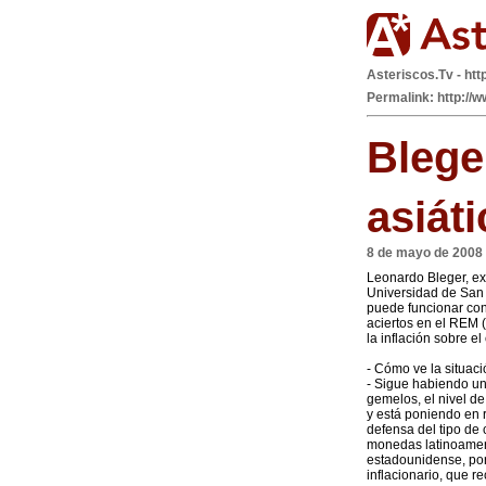
Asteriscos.Tv - htt
Permalink: http://
Blege
asiát
8 de mayo de 2008
Leonardo Bleger, ex
Universidad de San M
puede funcionar con
aciertos en el REM 
la inflación sobre 
- Cómo ve la situaci
- Sigue habiendo un
gemelos, el nivel d
y está poniendo en 
defensa del tipo de 
monedas latinoameri
estadounidense, por
inflacionario, que 