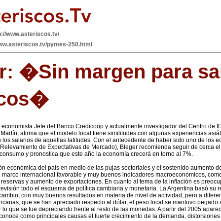
p://www.asteriscos.tv/
www.asteriscos.tv/pymes-250.html
r: �Sin margen para sa
icos�
 economista Jefe del Banco Credicoop y actualmente investigador del Centro de 
artín, afirma que el modelo local tiene similitudes con algunas experiencias asiá
 los salarios de aquellas latitudes. Con el antecedente de haber sido uno de los
(Relevamiento de Expectativas de Mercado), Bleger recomienda seguir de cerca el
el consumo y pronostica que este año la economía crecerá en torno al 7%.
ón económica del país en medio de las pujas sectoriales y el sostenido aumento de
 marco internacional favorable y muy buenos indicadores macroeconómicos, como
e reservas y aumento de exportaciones. En cuanto al tema de la inflación es preoc
revisión todo el esquema de política cambiaria y monetaria. La Argentina basó su 
cambio, con muy buenos resultados en materia de nivel de actividad, pero a diferen
canas, que se han apreciado respecto al dólar, el peso local se mantuvo pegado a
 lo que se fue depreciando frente al resto de las monedas. A partir del 2005 apar
reconoce como principales causas el fuerte crecimiento de la demanda, distorsione