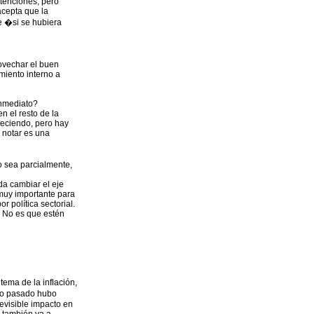
etenciones, pero
acepta que la
e �si se hubiera
rovechar el buen
miento interno a
inmediato?
n el resto de la
reciendo, pero hay
 notar es una
o sea parcialmente,
da cambiar el eje
 muy importante para
r política sectorial.
 No es que estén
tema de la inflación,
año pasado hubo
revisible impacto en