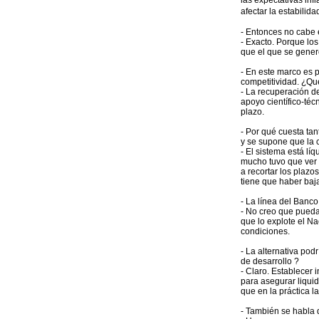
las expectativas inf
afectar la estabilid
- Entonces no cabe 
- Exacto. Porque lo
que el que se gener
- En este marco es 
competitividad. ¿Qu
- La recuperación de
apoyo científico-téc
plazo.
- Por qué cuesta tan
y se supone que la 
- El sistema está lí
mucho tuvo que ver l
a recortar los plazo
tiene que haber baja
- La línea del Banc
- No creo que pueda
que lo explote el N
condiciones.
- La alternativa pod
de desarrollo ?
- Claro. Establecer 
para asegurar liquid
que en la práctica 
- También se habla 