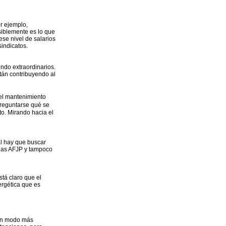
or ejemplo,
siblemente es lo que
se nivel de salarios
indicatos.
ndo extraordinarios.
stán contribuyendo al
del mantenimiento
preguntarse qué se
o. Mirando hacia el
al hay que buscar
 las AFJP y tampoco
stá claro que el
ergética que es
lgún modo más