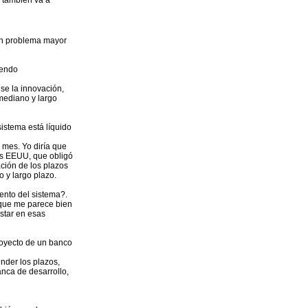
, también va a
 un problema mayor
iendo
ese la innovación,
 mediano y largo
sistema está líquido
n mes. Yo diría que
los EEUU, que obligó
ación de los plazos
o y largo plazo.
ento del sistema?.
 que me parece bien
star en esas
proyecto de un banco
nder los plazos,
anca de desarrollo,