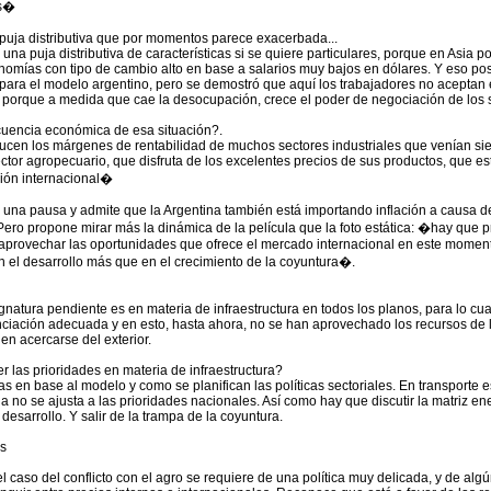
os�
a puja distributiva que por momentos parece exacerbada...
 una puja distributiva de características si se quiere particulares, porque en Asia p
omías con tipo de cambio alto en base a salarios muy bajos en dólares. Y eso po
para el modelo argentino, pero se demostró que aquí los trabajadores no aceptan e
a porque a medida que cae la desocupación, crece el poder de negociación de los s
cuencia económica de esa situación?.
educen los márgenes de rentabilidad de muchos sectores industriales que venían sie
ector agropecuario, que disfruta de los excelentes precios de sus productos, que e
ción internacional�
 una pausa y admite que la Argentina también está importando inflación a causa 
 Pero propone mirar más la dinámica de la película que la foto estática: �hay que 
aprovechar las oportunidades que ofrece el mercado internacional en este moment
n el desarrollo más que en el crecimiento de la coyuntura�.
ignatura pendiente es en materia de infraestructura en todos los planos, para lo cu
nciación adecuada y en esto, hasta ahora, no se han aprovechado los recursos de
en acercarse del exterior.
r las prioridades en materia de infraestructura?
las en base al modelo y como se planifican las políticas sectoriales. En transporte e
la no se ajusta a las prioridades nacionales. Así como hay que discutir la matriz en
desarrollo. Y salir de la trampa de la coyuntura.
s
l caso del conflicto con el agro se requiere de una política muy delicada, y de a