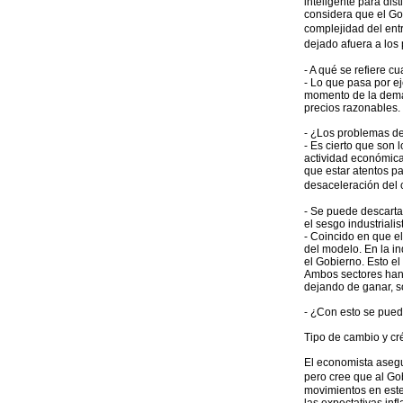
inteligente para dis
considera que el Go
complejidad del ent
dejado afuera a los
- A qué se refiere c
- Lo que pasa por ej
momento de la deman
precios razonables.
- ¿Los problemas de 
- Es cierto que son
actividad económica.
que estar atentos p
desaceleración del 
- Se puede descarta
el sesgo industrial
- Coincido en que el
del modelo. En la in
el Gobierno. Esto el 
Ambos sectores han
dejando de ganar, 
- ¿Con esto se pued
Tipo de cambio y cr
El economista asegur
pero cree que al Gob
movimientos en este 