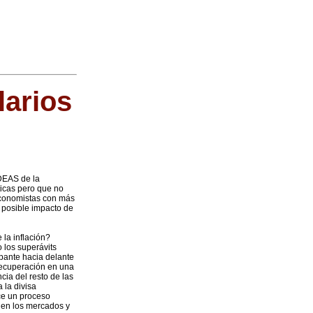
larios
IDEAS de la
ticas pero que no
 economistas con más
 posible impacto de
 la inflación?
 los superávits
upante hacia delante
recuperación en una
cia del resto de las
 la divisa
ece un proceso
s en los mercados y