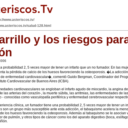
p://www.asteriscos.tv/
ww.asteriscos.tv/salud-128.html
arrillo y los riesgos para
ón
2006
a probabilidad 2, 5 veces mayor de tener un infarto que un no fumador. En las muj
a la pérdida de calcio de los huesos favoreciendo la osteoporosis. �La adicción
s de enfermedad cardiovascular�, comentó Guido Bergman, Coordinador del Pro
ituto Cardiovascular de Buenos Aires (ICBA).
medades cardiovasculares se engloban el infarto agudo de miocardio, la angina de
e las arterias del corazón-, la muerte súbita, las arritmias, las enfermedades de las
ro - conocidas como vasculopatía periférica y enfermedad cerebrovascular respect
riencia clínica, un fumador tiene una probabilidad 2, 5 veces mayor de tener un i
s son un grupo más susceptible ante esta adicción, el tabaquismo acelera la me
o de los huesos favoreciendo la osteoporosis. Además al tabaquismo se le asocian
er de pulmón, y otros tipos de cáncer como los del aparato digestivo (boca, esófag
riñón.