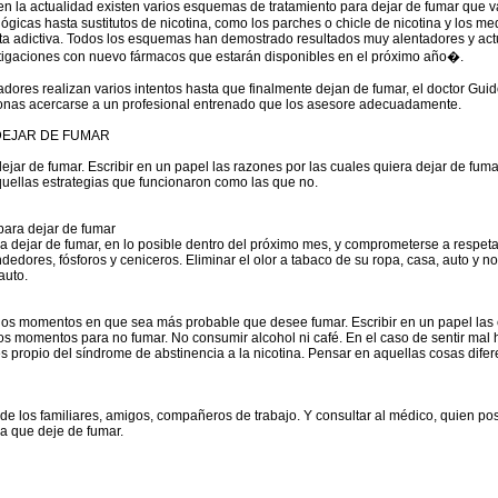
la actualidad existen varios esquemas de tratamiento para dejar de fumar que v
ógicas hasta sustitutos de nicotina, como los parches o chicle de nicotina y los 
ta adictiva. Todos los esquemas han demostrado resultados muy alentadores y ac
tigaciones con nuevo fármacos que estarán disponibles en el próximo año�.
dores realizan varios intentos hasta que finalmente dejan de fumar, el doctor Gu
onas acercarse a un profesional entrenado que los asesore adecuadamente.
DEJAR DE FUMAR
ejar de fumar. Escribir en un papel las razones por las cuales quiera dejar de fum
quellas estrategias que funcionaron como las que no.
para dejar de fumar
ra dejar de fumar, en lo posible dentro del próximo mes, y comprometerse a respet
endedores, fósforos y ceniceros. Eliminar el olor a tabaco de su ropa, casa, auto y 
auto.
r los momentos en que sea más probable que desee fumar. Escribir en un papel las 
sos momentos para no fumar. No consumir alcohol ni café. En el caso de sentir mal
s propio del síndrome de abstinencia a la nicotina. Pensar en aquellas cosas difer
de los familiares, amigos, compañeros de trabajo. Y consultar al médico, quien p
a que deje de fumar.