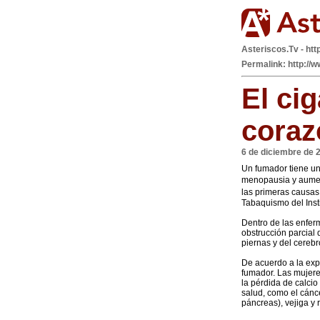
Asteriscos.Tv - htt
Permalink: http://w
El cig
coraz
6 de diciembre de 
Un fumador tiene un
menopausia y aument
las primeras causa
Tabaquismo del Inst
Dentro de las enfer
obstrucción parcial d
piernas y del cereb
De acuerdo a la expe
fumador. Las mujere
la pérdida de calci
salud, como el cánc
páncreas), vejiga y 