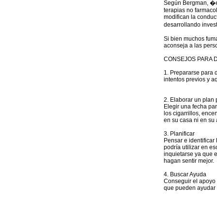
Según Bergman, �en 
terapias no farmacol
modifican la conduc
desarrollando inves
Si bien muchos fuma
aconseja a las pers
CONSEJOS PARA 
1. Prepararse para d
intentos previos y a
2. Elaborar un plan 
Elegir una fecha pa
los cigarrillos, enc
en su casa ni en su 
3. Planificar
Pensar e identifica
podría utilizar en e
inquietarse ya que e
hagan sentir mejor.
4. Buscar Ayuda
Conseguir el apoyo 
que pueden ayudar 