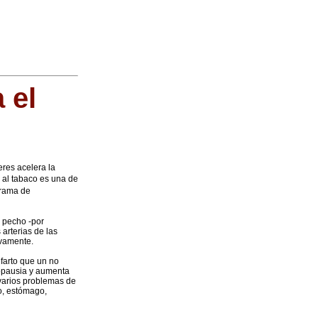
 el
eres acelera la
 al tabaco es una de
grama de
 pecho -por
 arterias de las
ivamente.
nfarto que un no
nopausia y aumenta
 varios problemas de
o, estómago,