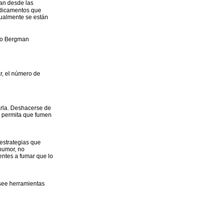
an desde las
medicamentos que
tualmente se están
ido Bergman
ar, el número de
arla. Deshacerse de
no permita que fumen
estrategias que
 humor, no
entes a fumar que lo
osee herramientas