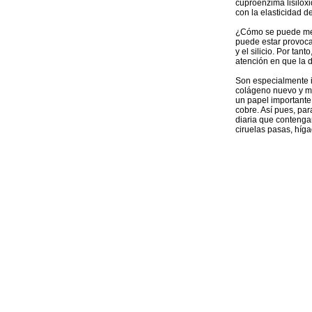
cuproenzima lisilox
con la elasticidad de 
¿Cómo se puede mejor
puede estar provocad
y el silicio. Por ta
atención en que la d
Son especialmente i
colágeno nuevo y me
un papel importante 
cobre. Así pues, par
diaria que contengan
ciruelas pasas, híga