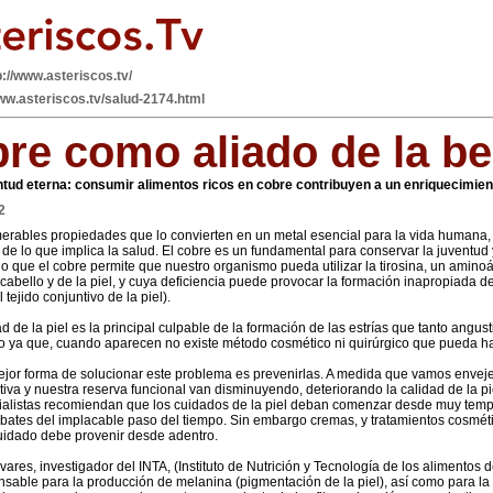
p://www.asteriscos.tv/
www.asteriscos.tv/salud-2174.html
bre como aliado de la be
ntud eterna: consumir alimentos ricos en cobre contribuyen a un enriquecimiento
2
merables propiedades que lo convierten en un metal esencial para la vida humana
e lo que implica la salud. El cobre es un fundamental para conservar la juventud y
o que el cobre permite que nuestro organismo pueda utilizar la tirosina, un amino
cabello y de la piel, y cuya deficiencia puede provocar la formación inapropiada de
tejido conjuntivo de la piel).
dad de la piel es la principal culpable de la formación de las estrías que tanto angus
 ya que, cuando aparecen no existe método cosmético ni quirúrgico que pueda h
mejor forma de solucionar este problema es prevenirlas. A medida que vamos envej
va y nuestra reserva funcional van disminuyendo, deteriorando la calidad de la pie
ialistas recomiendan que los cuidados de la piel deban comenzar desde muy tem
mbates del implacable paso del tiempo. Sin embargo cremas, y tratamientos cosméti
cuidado debe provenir desde adentro.
vares, investigador del INTA, (Instituto de Nutrición y Tecnología de los alimentos d
nsable para la producción de melanina (pigmentación de la piel), así como para la 