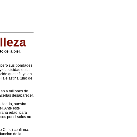
lleza
 de la piel.
, pero sus bondades
 elasticidad de la
ácido que influye en
 la elastina (uno de
tian a millones de
acerlas desaparecer.
eciendo, nuestra
l. Ante este
prana edad, para
cos por si solos no
e Chile) confirma:
función de la