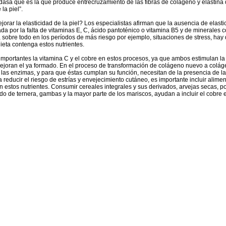
idasa que es la que produce entrecruzamiento de las fibras de colágeno y elastina
la piel”.
ar la elasticidad de la piel? Los especialistas afirman que la ausencia de elastic
a por la falta de vitaminas E, C, ácido pantoténico o vitamina B5 y de minerales c
nto, sobre todo en los períodos de más riesgo por ejemplo, situaciones de stress, ha
ieta contenga estos nutrientes.
mportantes la vitamina C y el cobre en estos procesos, ya que ambos estimulan l
joran el ya formado. En el proceso de transformación de colágeno nuevo a colá
las enzimas, y para que éstas cumplan su función, necesitan de la presencia de la
a reducir el riesgo de estrías y envejecimiento cutáneo, es importante incluir alimen
 estos nutrientes. Consumir cereales integrales y sus derivados, arvejas secas, poro
do de ternera, gambas y la mayor parte de los mariscos, ayudan a incluir el cobre en