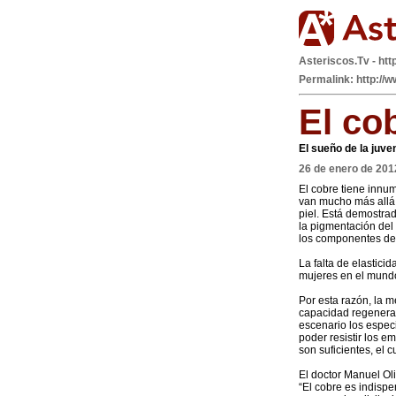
Asteriscos.Tv - htt
Permalink: http://
El co
El sueño de la juve
26 de enero de 201
El cobre tiene innu
van mucho más allá d
piel. Está demostrad
la pigmentación del 
los componentes del 
La falta de elastici
mujeres en el mundo
Por esta razón, la 
capacidad regenerati
escenario los espec
poder resistir los e
son suficientes, el 
El doctor Manuel Oli
“El cobre es indispe