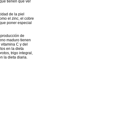
 que tienen que ver
idad de la piel
omo el zinc, el cobre
y que poner especial
a producción de
geno maduro tienen
 vitamina C y del
tos en la dieta
tos, trigo integral,
 la dieta diaria.