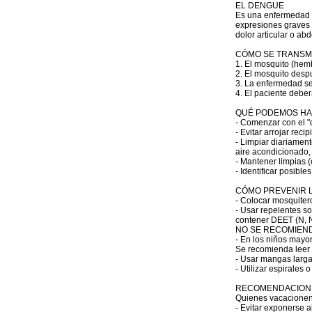
EL DENGUE
Es una enfermedad vi
expresiones graves y
dolor articular o ab
CÓMO SE TRANSMI
1. El mosquito (hem
2. El mosquito despu
3. La enfermedad se
4. El paciente debe
QUÉ PODEMOS H
- Comenzar con el "
- Evitar arrojar rec
- Limpiar diariamen
aire acondicionado, 
- Mantener limpias (
- Identificar posibl
CÓMO PREVENIR 
- Colocar mosquitero
- Usar repelentes so
contener DEET (N, 
NO SE RECOMIEND
- En los niños m
Se recomienda leer l
- Usar mangas largas
- Utilizar espirales 
RECOMENDACIONE
Quienes vacacionen 
- Evitar exponerse a