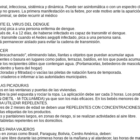
ral, infecciosa, sistémica y dinámica. Puede ser asintomática o con un espectro cl
 no graves. La primera manifestación es la fiebre, por este motivo ante la aparici
dominal, se debe recurrir al médico
TE EL VIRUS DEL DENGUE
bra) pica a una persona enferma de dengue.
és de, 4 a 12 días, de haberse infectado es capaz de transmitir el dengue.
 transmite cuando el Aedes aegypti infectado, pica a una persona sana.
rá permanecer aislado para evitar la cadena de transmisión.
ACER
descacharrado", eliminando latas, llantas u objetos que puedan acumular agua
ipientes o basura en lugares como patios, terrazas, baldíos, en los que pueda acum
te los recipientes útiles que contengan agua. (Portamacetas, bebederos de masco
dentro y fuera del hogar)
cloradas y filtradas) o vacías las piletas de natación fuera de temporada.
es criaderos e informar a las autoridades municipales.
LAS PICADURAS
s en las ventanas y puertas de las viviendas.
bre la piel expuesta y rociar la ropa. La aplicación debe ser cada 3 horas. Los pr
N-DIETIL - M-TOLUAMIDA) ya que son los más eficaces. En los bebés menores de
A UTILIZAR REPELENTES.
ayores de 2 meses de edad se deben usar REPELENTES CON CONCENTRACIONE
as etiquetas de los productos.
 y pantalones largos, en zonas de riesgo, si se realizan actividades al aire libre.
o tabletas repelentes en los domicilios.
S PARA VIAJEROS
en zonas como Brasil, Paraguay, Bolivia, Centro América, deben:
l aire libre durante las primeras horas de la mañana y al atardecer, las horas de ma