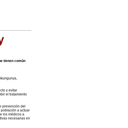
y
ue tienen común
hikungunya,
cto y evitar
bir el tratamiento
e prevención del
 población a actuar
de los médicos a
ntivas necesarias en