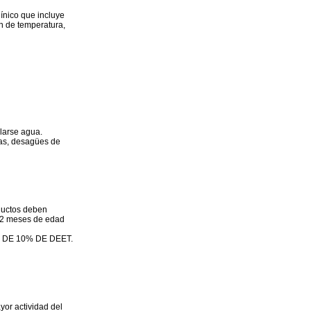
ínico que incluye
ón de temperatura,
ularse agua.
tas, desagües de
oductos deben
 2 meses de edad
S DE 10% DE DEET.
yor actividad del