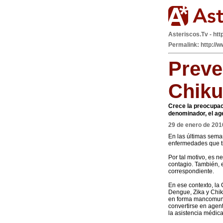
Asteriscos.Tv - htt
Permalink: http://
Preve
Chik
Crece la preocupac
denominador, el ag
29 de enero de 201
En las últimas sema
enfermedades que ti
Por tal motivo, es n
contagio. También, 
correspondiente.
En ese contexto, la
Dengue, Zika y Chik
en forma mancomunada
convertirse en agen
la asistencia médica