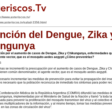
p://www.asteriscos.tv/
www.asteriscos.tv/salud-3356.html
nción del Dengue, Zika 
ungunya
ión por el aumento de casos de Dengue, Zika y Chikungunya, enfermedades q
ente vector, que es el mosquito aedes aegypti ¿Cómo prevenirlas?
6
nas se incrementó la preocupación por el aumento de casos de Dengue, Zika y C
enen común denominador, el agente vector, que es el mosquito aedes aegypti.
ecesario incrementar las medidas de prevención para evitar la propagación del inse
es necesario que la población reconozca de inmediato los síntomas para poder reci
 Confederación Médica de la República Argentina (COMRA) difundió las medidas d
ungunya, implementadas por el Ministerio de Salud de la Nación y llamó "a toda la
 para prevenir la proliferación del mosquito transmisor del virus y al colectivo 
tes multiplicadores de la información, y al mismo tiempo, tomar las medidas preve
 en las zonas de circulación del virus".