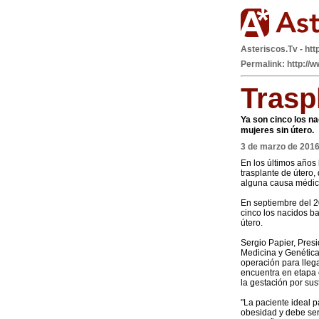
Asteriscos.Tv - htt
Permalink: http://
Trasp
Ya son cinco los n
mujeres sin útero.
3 de marzo de 201
En los últimos años 
trasplante de útero,
alguna causa médica
En septiembre del 2
cinco los nacidos b
útero.
Sergio Papier, Pres
Medicina y Genética
operación para lleg
encuentra en etapa e
la gestación por sus
"La paciente ideal 
obesidad y debe ser