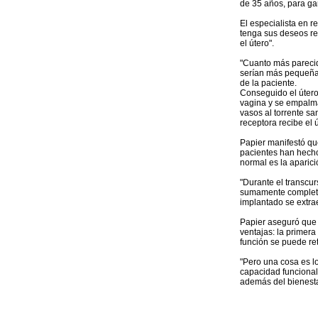
de 35 años, para gar
El especialista en 
tenga sus deseos re
el útero".
"Cuanto más parecid
serían más pequeñas
de la paciente.
Conseguido el útero
vagina y se empalma
vasos al torrente sa
receptora recibe el 
Papier manifestó qu
pacientes han hecho
normal es la aparici
"Durante el transcur
sumamente completos
implantado se extra
Papier aseguró que 
ventajas: la primer
función se puede ret
"Pero una cosa es lo
capacidad funcional
además del bienestar