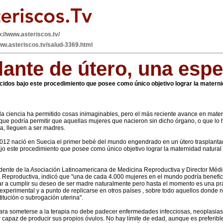
p://www.asteriscos.tv/
www.asteriscos.tv/salud-3369.html
lante de útero, una esp
acidos bajo este procedimiento que posee como único objetivo lograr la materni
6
la ciencia ha permitido cosas inimaginables, pero el más reciente avance en materia
 que podría permitir que aquellas mujeres que nacieron sin dicho órgano, o que lo
, lleguen a ser madres.
012 nació en Suecia el primer bebé del mundo engendrado en un útero trasplanta
ajo este procedimiento que posee como único objetivo lograr la maternidad natural
idente de la Asociación Latinoamericana de Medicina Reproductiva y Director Mé
 Reproductiva, indicó que "una de cada 4.000 mujeres en el mundo podría benefic
ar a cumplir su deseo de ser madre naturalmente pero hasta el momento es una prá
xperimental y a punto de replicarse en otros países , sobre todo aquellos donde n
titución o subrogación uterina".
para someterse a la terapia no debe padecer enfermedades infecciosas, neoplasias
 capaz de producir sus propios óvulos. No hay límite de edad, aunque es preferi