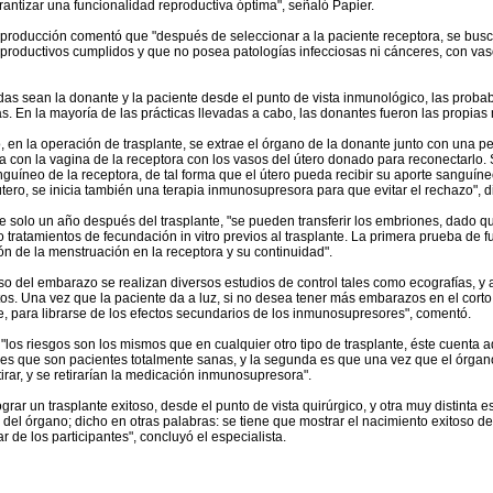
antizar una funcionalidad reproductiva óptima", señaló Papier.
reproducción comentó que "después de seleccionar a la paciente receptora, se bu
productivos cumplidos y que no posea patologías infecciosas ni cánceres, con vas
as sean la donante y la paciente desde el punto de vista inmunológico, las proba
. En la mayoría de las prácticas llevadas a cabo, las donantes fueron las propia
, en la operación de trasplante, se extrae el órgano de la donante junto con una p
 con la vagina de la receptora con los vasos del útero donado para reconectarlo
nguíneo de la receptora, de tal forma que el útero pueda recibir su aporte sanguín
útero, se inicia también una terapia inmunosupresora para que evitar el rechazo", di
e solo un año después del trasplante, "se pueden transferir los embriones, dado q
 tratamientos de fecundación in vitro previos al trasplante. La primera prueba de 
ón de la menstruación en la receptora y su continuidad".
so del embarazo se realizan diversos estudios de control tales como ecografías, y 
. Una vez que la paciente da a luz, si no desea tener más embarazos en el corto 
e, para librarse de los efectos secundarios de los inmunosupresores", comentó.
"los riesgos son los mismos que en cualquier otro tipo de trasplante, éste cuenta
a es que son pacientes totalmente sanas, y la segunda es que una vez que el órga
irar, y se retirarían la medicación inmunosupresora".
grar un trasplante exitoso, desde el punto de vista quirúrgico, y otra muy distinta e
 del órgano; dicho en otras palabras: se tiene que mostrar el nacimiento exitoso d
 de los participantes", concluyó el especialista.