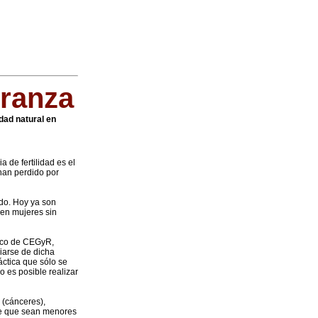
eranza
dad natural en
 de fertilidad es el
 han perdido por
do. Hoy ya son
 en mujeres sin
dico de CEGyR,
iarse de dicha
ctica que sólo se
o es posible realizar
 (cánceres),
ble que sean menores