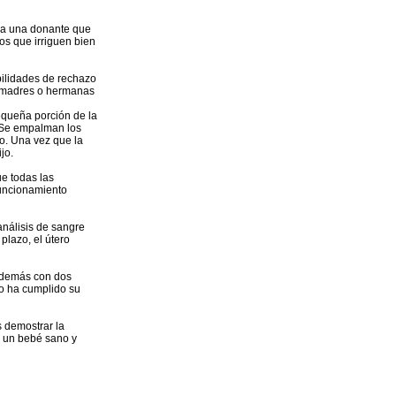
sca una donante que
os que irriguen bien
bilidades de rechazo
s madres o hermanas
equeña porción de la
. Se empalman los
eo. Una vez que la
jo.
ue todas las
funcionamiento
análisis de sangre
plazo, el útero
 además con dos
no ha cumplido su
s demostrar la
e un bebé sano y