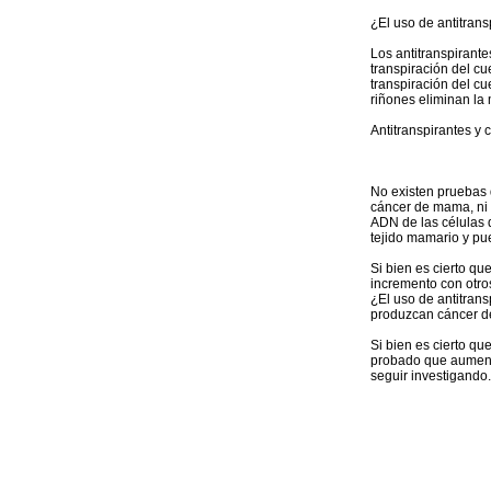
¿El uso de antitrans
Los antitranspirant
transpiración del cu
transpiración del cu
riñones eliminan la 
Antitranspirantes y
No existen pruebas 
cáncer de mama, ni a
ADN de las células 
tejido mamario y pu
Si bien es cierto q
incremento con otros
¿El uso de antitrans
produzcan cáncer 
Si bien es cierto q
probado que aumente
seguir investigando.