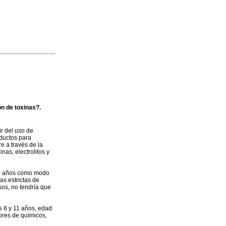
n de toxinas?.
r del uso de
oductos para
e a través de la
nas, electrolitos y
 50 años como modo
as estrictas de
os, no tendría que
s 8 y 11 años, edad
bres de químicos,