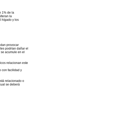
n 1% de la
lteran la
l hígado y los
uedan provocar
ntes podrían dañar el
 se acumule en el
icos relacionan este
 con facilidad y
está relacionado o
cual se deberá