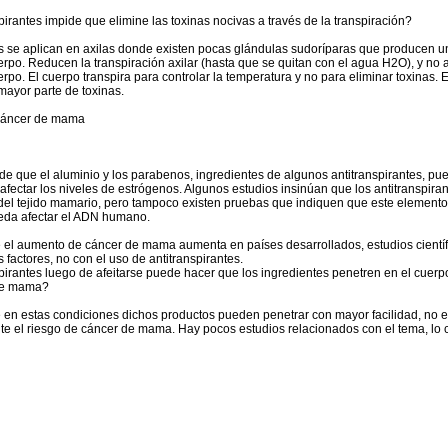
pirantes impide que elimine las toxinas nocivas a través de la transpiración?
es se aplican en axilas donde existen pocas glándulas sudoríparas que producen u
erpo. Reducen la transpiración axilar (hasta que se quitan con el agua H2O), y no a
erpo. El cuerpo transpira para controlar la temperatura y no para eliminar toxinas. E
mayor parte de toxinas.
 cáncer de mama
de que el aluminio y los parabenos, ingredientes de algunos antitranspirantes, p
fectar los niveles de estrógenos. Algunos estudios insinúan que los antitranspira
del tejido mamario, pero tampoco existen pruebas que indiquen que este elemento
eda afectar el ADN humano.
ue el aumento de cáncer de mama aumenta en países desarrollados, estudios científ
 factores, no con el uso de antitranspirantes.
pirantes luego de afeitarse puede hacer que los ingredientes penetren en el cuerpo
de mama?
ue en estas condiciones dichos productos pueden penetrar con mayor facilidad, no 
 el riesgo de cáncer de mama. Hay pocos estudios relacionados con el tema, lo 