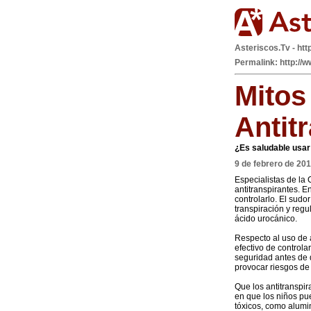
Asteriscos.Tv - htt
Permalink: http://
Mitos
Antit
¿Es saludable usar
9 de febrero de 20
Especialistas de la
antitranspirantes. E
controlarlo. El sudo
transpiración y regu
ácido urocánico.
Respecto al uso de 
efectivo de control
seguridad antes de 
provocar riesgos de
Que los antitranspi
en que los niños pu
tóxicos, como alumi