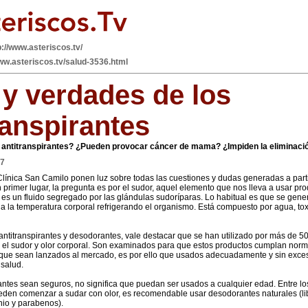
p://www.asteriscos.tv/
www.asteriscos.tv/salud-3536.html
 y verdades de los
ranspirantes
 antitranspirantes? ¿Pueden provocar cáncer de mama? ¿Impiden la eliminació
17
 Clínica San Camilo ponen luz sobre todas las cuestiones y dudas generadas a parti
n primer lugar, la pregunta es por el sudor, aquel elemento que nos lleva a usar pr
r es un fluido segregado por las glándulas sudoríparas. Lo habitual es que se gener
la la temperatura corporal refrigerando el organismo. Está compuesto por agua, toxi
antitranspirantes y desodorantes, vale destacar que se han utilizado por más de
ar el sudor y olor corporal. Son examinados para que estos productos cumplan norm
que sean lanzados al mercado, es por ello que usados adecuadamente y sin exces
 salud.
rantes sean seguros, no significa que puedan ser usados a cualquier edad. Entre lo
eden comenzar a sudar con olor, es recomendable usar desodorantes naturales (li
nio y parabenos).