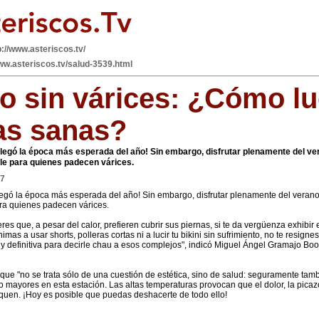
p://www.asteriscos.tv/
www.asteriscos.tv/salud-3539.html
o sin várices: ¿Cómo lu
as sanas?
¡llegó la época más esperada del año! Sin embargo, disfrutar plenamente del v
le para quienes padecen várices.
17
llegó la época más esperada del año! Sin embargo, disfrutar plenamente del vera
ra quienes padecen várices.
res que, a pesar del calor, prefieren cubrir sus piernas, si te da vergüenza exhibir
imas a usar shorts, polleras cortas ni a lucir tu bikini sin sufrimiento, no te resigne
 y definitiva para decirle chau a esos complejos", indicó Miguel Ángel Gramajo Bo
 que "no se trata sólo de una cuestión de estética, sino de salud: seguramente tamb
 mayores en esta estación. Las altas temperaturas provocan que el dolor, la pica
iquen. ¡Hoy es posible que puedas deshacerte de todo ello!