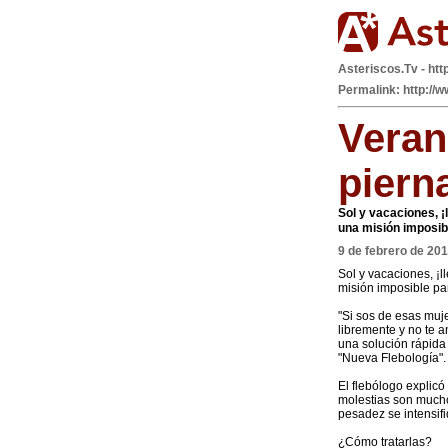
Asteriscos.Tv - htt
Permalink: http://
Veran
piern
Sol y vacaciones, 
una misión imposib
9 de febrero de 20
Sol y vacaciones, ¡
misión imposible pa
"Si sos de esas muje
libremente y no te an
una solución rápida
"Nueva Flebología".
El flebólogo explicó
molestias son mucho
pesadez se intensif
¿Cómo tratarlas?