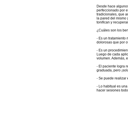
Desde hace algunos 
perfeccionado por el
tradicionales, que a
la pared del mismo y
tonifican y recupera
¿Cuáles son los ben
- Es un tratamiento
dolorosas que por o
- Es un procedimient
Luego de cada aplic
volumen. Además, el
- El paciente logra 
graduada, pero ¡sol
- Se puede realizar 
- Lo habitual es un
hacer sesiones todos