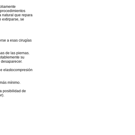
mpliamente
s procedimientos
a natural que repara
 extirparse, se
erse a esas cirugías
as de las piernas.
notablemente su
 desaparecer.
 de elastocompresión
o más mínimo.
a posibilidad de
r).