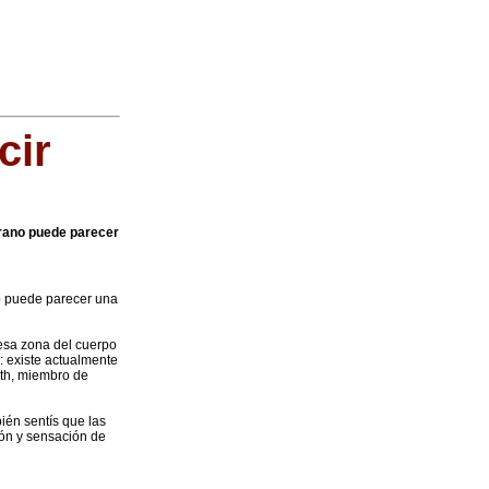
cir
erano puede parecer
no puede parecer una
 esa zona del cuerpo
s: existe actualmente
oth, miembro de
ién sentís que las
zón y sensación de