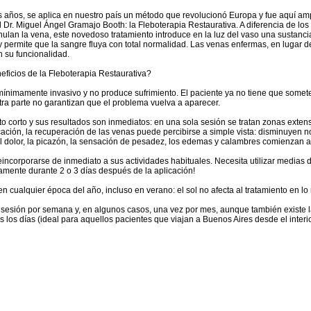
años, se aplica en nuestro país un método que revolucionó Europa y fue aquí a
 Dr. Miguel Ángel Gramajo Booth: la Fleboterapia Restaurativa. A diferencia de lo
nulan la vena, este novedoso tratamiento introduce en la luz del vaso una sustanci
 permite que la sangre fluya con total normalidad. Las venas enfermas, en lugar de
n su funcionalidad.
eficios de la Fleboterapia Restaurativa?
 mínimamente invasivo y no produce sufrimiento. El paciente ya no tiene que somet
tra parte no garantizan que el problema vuelva a aparecer.
o corto y sus resultados son inmediatos: en una sola sesión se tratan zonas extens
ación, la recuperación de las venas puede percibirse a simple vista: disminuyen 
 dolor, la picazón, la sensación de pesadez, los edemas y calambres comienzan a
reincorporarse de inmediato a sus actividades habituales. Necesita utilizar medias
amente durante 2 o 3 días después de la aplicación!
en cualquier época del año, incluso en verano: el sol no afecta al tratamiento en l
a sesión por semana y, en algunos casos, una vez por mes, aunque también existe l
 los días (ideal para aquellos pacientes que viajan a Buenos Aires desde el interio