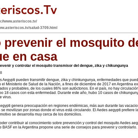
p://www.asteriscos.tv/
www.asteriscos.tv/salud-3709.html
prevenir el mosquito d
e en casa
evenir y controlar el mosquito transmisor del dengue, zika y chikungunya
18
 Aegypti pueden transmitir dengue, zika y chinkungunya, enfermedades que pued
 el Ministerio de Salud de la Nación, a fines de diciembre de 2017 en Argentina e
dos y probables, de los cuales 86% son autóctonos. En el país, no hay circulación 
o 18 casos con esta enfermedad. Durante este año, hubo 10 casos de chikungunya
e virus.
egypti genera preocupación en regiones endémicas, más aun durante las vacacio
se movilizan por zonas donde el virus está circulando. El Aedes aegypti prefiere l
motivo se desarrolla muy cerca de los domicilios.
oder contribuir al conocimiento sobre prevención y control del mosquito Aedes aegy
e BASF en la Argentina propone una serie de consejos para prevenir y controlarlo.