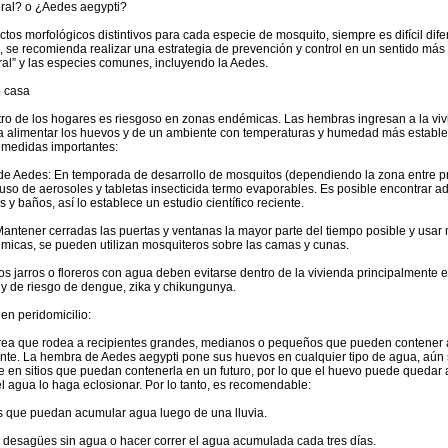
ral? o ¿Aedes aegypti?
ctos morfológicos distintivos para cada especie de mosquito, siempre es difícil dife
n, se recomienda realizar una estrategia de prevención y control en un sentido más
al” y las especies comunes, incluyendo la Aedes.
e casa
ro de los hogares es riesgoso en zonas endémicas. Las hembras ingresan a la vi
alimentar los huevos y de un ambiente con temperaturas y humedad más estable. 
medidas importantes:
 de Aedes: En temporada de desarrollo de mosquitos (dependiendo la zona entre p
 uso de aerosoles y tabletas insecticida termo evaporables. Es posible encontrar a
s y baños, así lo establece un estudio científico reciente.
 Mantener cerradas las puertas y ventanas la mayor parte del tiempo posible y usar
icas, se pueden utilizan mosquiteros sobre las camas y cunas.
Los jarros o floreros con agua deben evitarse dentro de la vivienda principalmente
y de riesgo de dengue, zika y chikungunya.
en peridomicilio:
área que rodea a recipientes grandes, medianos o pequeños que pueden contener
te. La hembra de Aedes aegypti pone sus huevos en cualquier tipo de agua, aún 
e en sitios que puedan contenerla en un futuro, por lo que el huevo puede quedar 
l agua lo haga eclosionar. Por lo tanto, es recomendable:
tes que puedan acumular agua luego de una lluvia.
 y desagües sin agua o hacer correr el agua acumulada cada tres días.