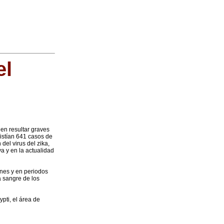
el
en resultar graves
xistían 641 casos de
del virus del zika,
 y en la actualidad
nes y en periodos
a sangre de los
pti, el área de