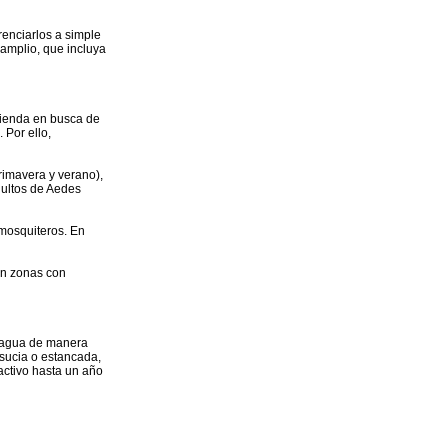
renciarlos a simple
 amplio, que incluya
vienda en busca de
Por ello,
rimavera y verano),
dultos de Aedes
 mosquiteros. En
 en zonas con
 agua de manera
sucia o estancada,
activo hasta un año