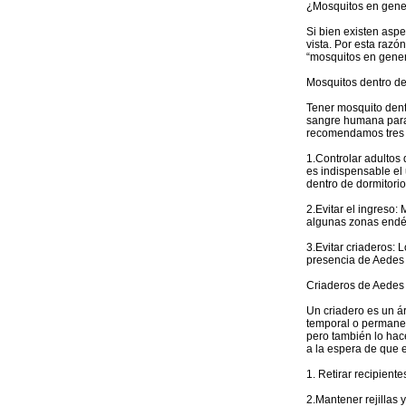
¿Mosquitos en gene
Si bien existen aspe
vista. Por esta razó
“mosquitos en gener
Mosquitos dentro d
Tener mosquito dent
sangre humana para 
recomendamos tres 
1.Controlar adultos
es indispensable el
dentro de dormitorio
2.Evitar el ingreso:
algunas zonas endém
3.Evitar criaderos: 
presencia de Aedes 
Criaderos de Aedes 
Un criadero es un 
temporal o permanen
pero también lo hac
a la espera de que e
1. Retirar recipien
2.Mantener rejillas