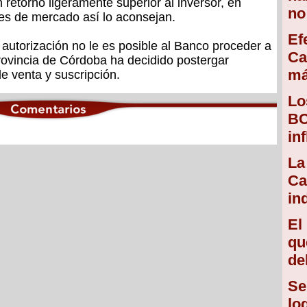
 retorno ligeramente superior al inversor, en
no
s de mercado así lo aconsejan.
Ef
 autorización no le es posible al Banco proceder a
Ca
Provincia de Córdoba ha decidido postergar
má
 venta y suscripción.
Lo
BC
in
La
Ca
in
El
qu
de
Se
lo