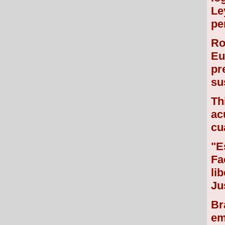
Le
pe
Ro
Eu
pr
su
Th
ac
cu
"E
Fa
li
Ju
Br
em