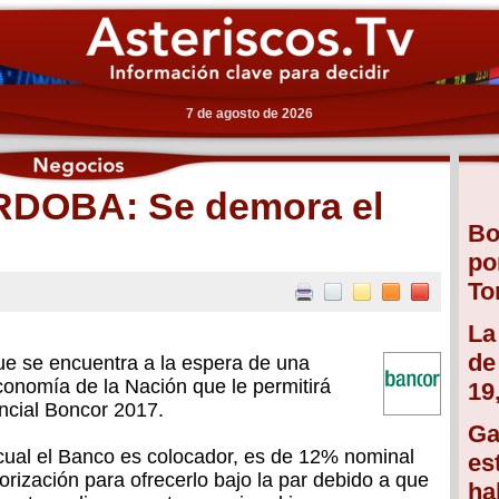
7 de agosto de 2026
DOBA: Se demora el
Bo
po
To
La
de
e se encuentra a la espera de una
Economía de la Nación que le permitirá
19
vincial Boncor 2017.
Ga
l cual el Banco es colocador, es de 12% nominal
es
torización para ofrecerlo bajo la par debido a que
ha