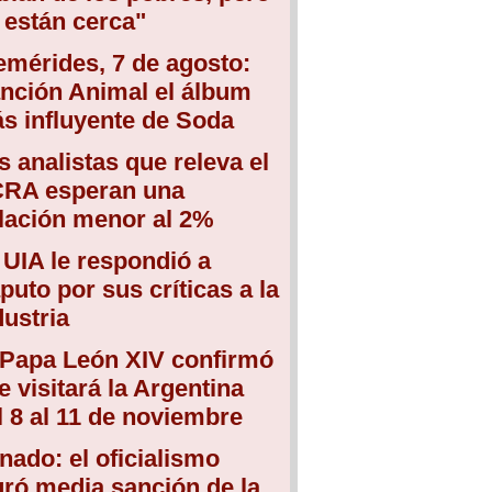
 están cerca"
emérides, 7 de agosto:
nción Animal el álbum
s influyente de Soda
s analistas que releva el
RA esperan una
flación menor al 2%
 UIA le respondió a
puto por sus críticas a la
dustria
 Papa León XIV confirmó
e visitará la Argentina
l 8 al 11 de noviembre
nado: el oficialismo
gró media sanción de la