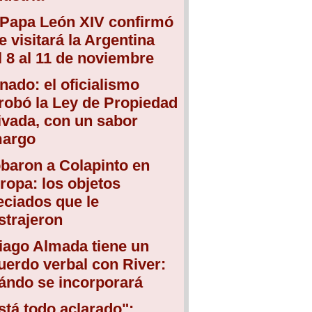
 Papa León XIV confirmó
e visitará la Argentina
l 8 al 11 de noviembre
nado: el oficialismo
robó la Ley de Propiedad
ivada, con un sabor
argo
baron a Colapinto en
ropa: los objetos
eciados que le
strajeron
iago Almada tiene un
uerdo verbal con River:
ándo se incorporará
stá todo aclarado":