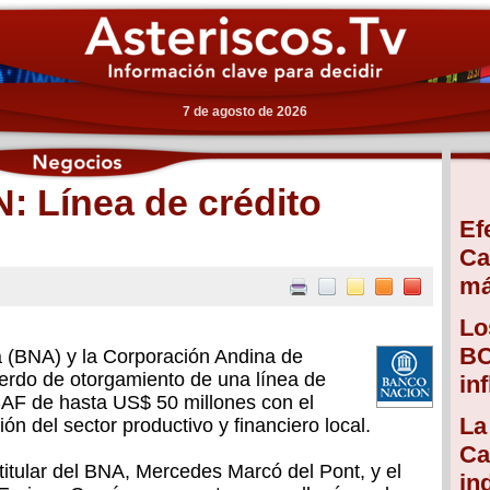
7 de agosto de 2026
 Línea de crédito
Ef
Ca
má
Lo
BC
a (BNA) y la Corporación Andina de
rdo de otorgamiento de una línea de
in
 CAF de hasta US$ 50 millones con el
La
ón del sector productivo y financiero local.
Ca
 titular del BNA, Mercedes Marcó del Pont, y el
in