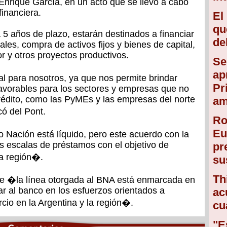
 Enrique García, en un acto que se llevó a cabo
financiera.
El
qu
5 años de plazo, estarán destinados a financiar
de
ales, compra de activos fijos y bienes de capital,
r y otros proyectos productivos.
Se
ap
l para nosotros, ya que nos permite brindar
Pr
favorables para los sectores y empresas que no
crédito, como las PyMEs y las empresas del norte
am
ó del Pont.
Ro
Eu
 Nación está líquido, pero este acuerdo con la
s escalas de préstamos con el objetivo de
pr
la región�.
su
Th
ue �la línea otorgada al BNA está enmarcada en
ar al banco en los esfuerzos orientados a
ac
cio en la Argentina y la región�.
cu
"E