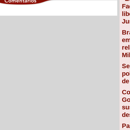
Fa
li
Ju
Br
em
re
Mi
Se
po
de
Co
Go
su
de
Pa