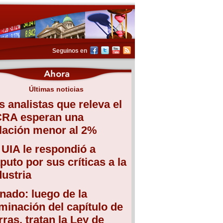
Seguinos en
Últimas noticias
s analistas que releva el
RA esperan una
flación menor al 2%
 UIA le respondió a
puto por sus críticas a la
dustria
nado: luego de la
iminación del capítulo de
erras, tratan la Ley de