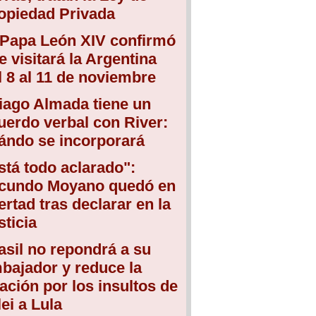
opiedad Privada
 Papa León XIV confirmó
e visitará la Argentina
l 8 al 11 de noviembre
iago Almada tiene un
uerdo verbal con River:
ándo se incorporará
stá todo aclarado":
cundo Moyano quedó en
bertad tras declarar en la
sticia
asil no repondrá a su
bajador y reduce la
lación por los insultos de
lei a Lula