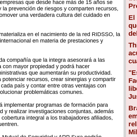
 empresas que desde hace más de 15 años se
Pr
y la prevención de riesgos y comparten recursos,
romover una verdadera cultura del cuidado en
El
qu
de
materializa en el nacimiento de la red RIDSSO, la
 internacional en materia de prestaciones y
Th
ac
a compañía que la integra asesorará a las
cu
 con mayor propiedad y podrá hacer
"E
inistrativas que aumentarán su productividad.
 potenciar recursos, crear sinergias y compartir
Fa
 cada país y contar entre otras ventajas con
li
solucionar problemáticas comunes.
Ju
rá implementar programas de formación para
Br
ed y realizar investigaciones conjuntas, además
em
cobertura integral a los trabajadores afiliados,
re
uentren.
Mi