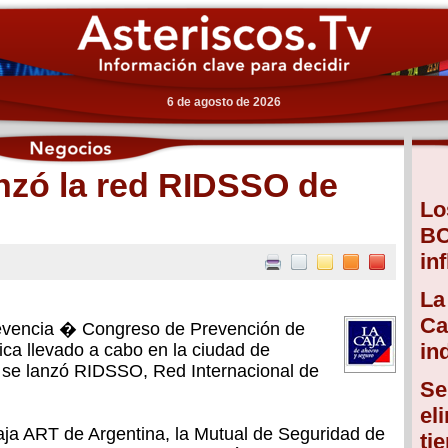
6 de agosto de 2026
nzó la red RIDSSO de
Lo
BC
in
La
Ca
evencia � Congreso de Prevención de
in
ca llevado a cabo en la ciudad de
 se lanzó RIDSSO, Red Internacional de
Se
.
el
aja ART de Argentina, la Mutual de Seguridad de
ti