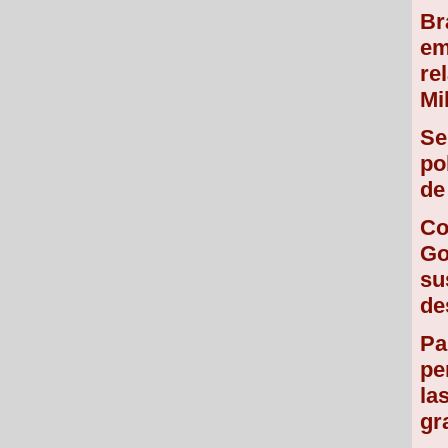
Br
em
re
Mi
Se
po
de
Co
Go
su
de
Pa
pe
la
gr