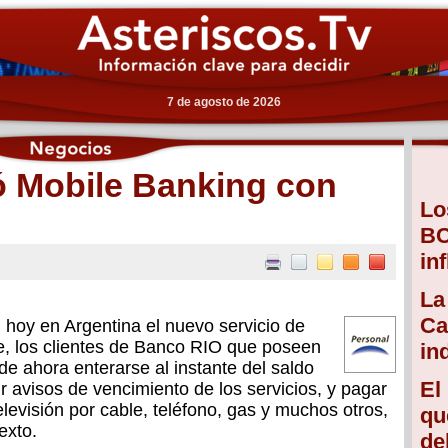
7 de agosto de 2026
ó Mobile Banking con
Lo
BC
in
La
Ca
hoy en Argentina el nuevo servicio de
e, los clientes de Banco RIO que poseen
in
de ahora enterarse al instante del saldo
El
r avisos de vencimiento de los servicios, y pagar
televisión por cable, teléfono, gas y muchos otros,
qu
exto.
de