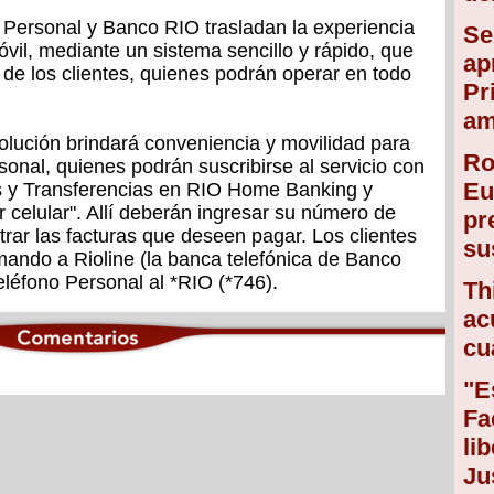
, Personal y Banco RIO trasladan la experiencia
Se
óvil, mediante un sistema sencillo y rápido, que
ap
 de los clientes, quienes podrán operar en todo
Pr
am
olución brindará conveniencia y movilidad para
Ro
sonal, quienes podrán suscribirse al servicio con
Eu
s y Transferencias en RIO Home Banking y
 celular". Allí deberán ingresar su número de
pr
strar las facturas que deseen pagar. Los clientes
su
mando a Rioline (la banca telefónica de Banco
léfono Personal al *RIO (*746).
Th
ac
cu
"E
Fa
li
Ju