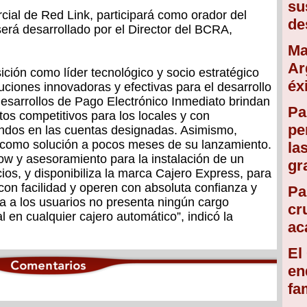
su
ial de Red Link, participará como orador del
de
erá desarrollado por el Director del BCRA,
Ma
Ar
ción como líder tecnológico y socio estratégico
éx
uciones innovadoras y efectivas para el desarrollo
esarrollos de Pago Electrónico Inmediato brindan
Pa
tos competitivos para los locales y con
pe
ondos en las cuentas designadas. Asimismo,
 como solución a pocos meses de su lanzamiento.
la
ow y asesoramiento para la instalación de un
gr
ios, y disponibiliza la marca Cajero Express, para
con facilidad y operen con absoluta confianza y
Pa
a a los usuarios no presenta ningún cargo
cr
l en cualquier cajero automático”, indicó la
ac
El
en
fa