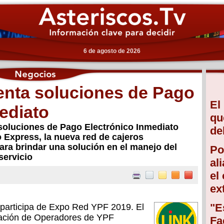
6 de agosto de 2026
enta soluciones de Pago
El
ediato
qu
soluciones de Pago Electrónico Inmediato
de
 Express, la nueva red de cajeros
ara brindar una solución en el manejo del
Po
servicio
al
el
ex
"E
 participa de Expo Red YPF 2019. El
iación de Operadores de YPF
Fa