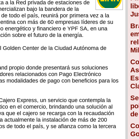
a a la Red privada de estaciones de
li
mercializan bajo la bandera de la
Ju
e todo el país, reunirá por primera vez a la
rgentina con más de 60 empresas líderes de su
Br
ico energético y financiero e YPF SA, en una
em
ción sobre el futuro de la energía.
re
 el Golden Center de la Ciudad Autónoma de
Mi
Co
and propio donde presentará sus soluciones
As
adores relacionados con Pago Electrónico
Es
s modalidades de pago con beneficios para los
Cl
Se
Cajero Express, un servicio que contempla la
po
tico en el comercio, brindando una solución al
 ya que el cajero se recarga con la recaudación
de
a actualmente la instalación de más de 200
Co
s de todo el país, y se afianza como la tercera
Go