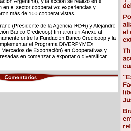
ción Argentina), y la acción se realizó en el
de
 en el sector cooperativo: experiencias y
paron más de 100 cooperativistas.
Po
al
ano (Presidente de la Agencia I+D+i) y Alejandro
el
ión Banco Credicoop) firmaron un Anexo al
namente entre la Fundación Banco Credicoop y la
ex
de implementar el Programa DIVERPYMEX
Th
e Mercados de Exportación) en Cooperativas y
resadas en comenzar a exportar o diversificar
ac
cu
"E
Fa
li
Ju
Br
em
re