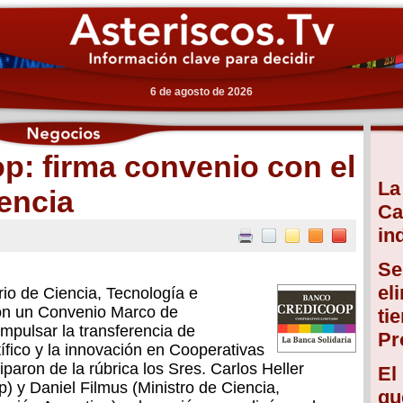
6 de agosto de 2026
p: firma convenio con el
La
iencia
Ca
in
Se
el
rio de Ciencia, Tecnología e
ron un Convenio Marco de
ti
impulsar la transferencia de
Pr
tífico y la innovación en Cooperativas
paron de la rúbrica los Sres. Carlos Heller
El
) y Daniel Filmus (Ministro de Ciencia,
qu