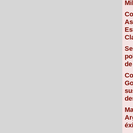
Mi
Co
As
Es
Cl
Se
po
de
Co
Go
su
de
Ma
Ar
éx