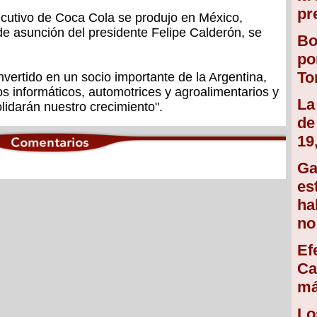
pr
jecutivo de Coca Cola se produjo en México,
 de asunción del presidente Felipe Calderón, se
Bo
po
To
nvertido en un socio importante de la Argentina,
s informáticos, automotrices y agroalimentarios y
La
lidarán nuestro crecimiento".
de
19
Ga
es
ha
no
Ef
Ca
má
Lo