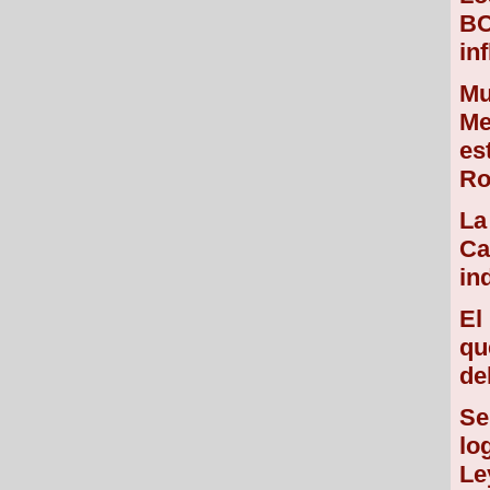
BC
in
Mu
Me
es
Ro
La
Ca
in
El
qu
de
Se
lo
Le