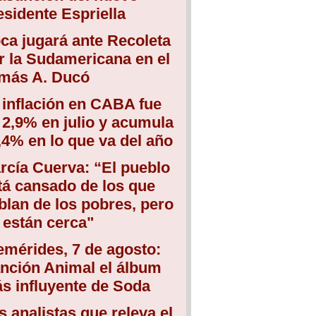
esidente Espriella
ca jugará ante Recoleta
r la Sudamericana en el
más A. Ducó
 inflación en CABA fue
 2,9% en julio y acumula
,4% en lo que va del año
rcía Cuerva: “El pueblo
tá cansado de los que
blan de los pobres, pero
 están cerca"
emérides, 7 de agosto:
nción Animal el álbum
s influyente de Soda
s analistas que releva el