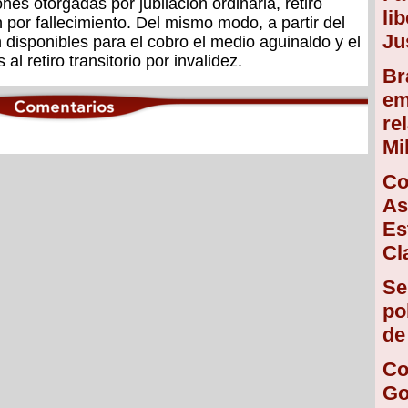
nes otorgadas por jubilación ordinaria, retiro
li
n por fallecimiento. Del mismo modo, a partir del
Ju
 disponibles para el cobro el medio aguinaldo y el
l retiro transitorio por invalidez.
Br
em
re
Mi
Co
As
Es
Cl
Se
po
de
Co
Go