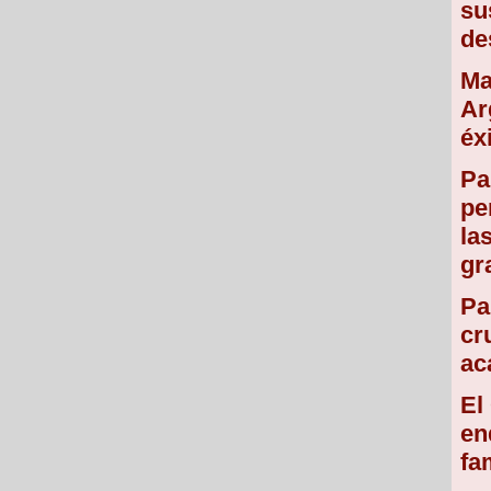
su
de
Ma
Ar
éx
Pa
pe
la
gr
Pa
cr
ac
El
en
fa