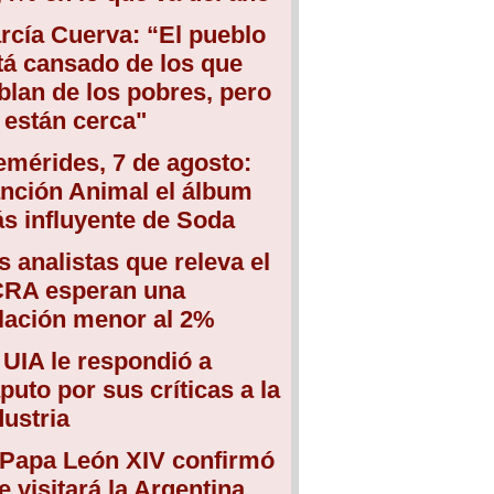
rcía Cuerva: “El pueblo
tá cansado de los que
blan de los pobres, pero
 están cerca"
emérides, 7 de agosto:
nción Animal el álbum
s influyente de Soda
s analistas que releva el
RA esperan una
flación menor al 2%
 UIA le respondió a
puto por sus críticas a la
dustria
 Papa León XIV confirmó
e visitará la Argentina