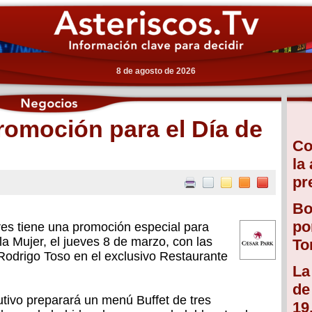
8 de agosto de 2026
romoción para el Día de
Co
la
pr
Bo
po
res tiene una promoción especial para
 la Mujer, el jueves 8 de marzo, con las
To
Rodrigo Toso en el exclusivo Restaurante
La
de
utivo preparará un menú Buffet de tres
19