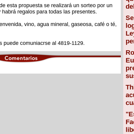
de esta propuesta se realizará un sorteo por un
de
 habrá regalos para todas las presentes.
Se
envenida, vino, agua mineral, gaseosa, café o té,
lo
Le
pe
as puede comuniacrse al 4819-1129.
Ro
Eu
pr
su
Th
ac
cu
"E
Fa
li