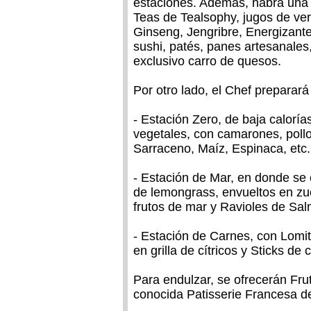
estaciones. Además, habrá una 
Teas de Tealsophy, jugos de verd
Ginseng, Jengribre, Energizante
sushi, patés, panes artesanales
exclusivo carro de quesos.
Por otro lado, el Chef preparará
- Estación Zero, de baja caloría
vegetales, con camarones, pollo 
Sarraceno, Maíz, Espinaca, etc.
- Estación de Mar, en donde se
de lemongrass, envueltos en zuc
frutos de mar y Ravioles de S
- Estación de Carnes, con Lomito
en grilla de cítricos y Sticks de
Para endulzar, se ofrecerán Fru
conocida Patisserie Francesa de