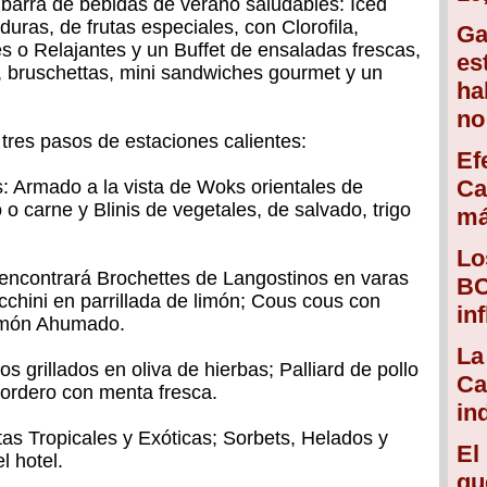
barra de bebidas de verano saludables: Iced
uras, de frutas especiales, con Clorofila,
Ga
s o Relajantes y un Buffet de ensaladas frescas,
es
, bruschettas, mini sandwiches gourmet y un
ha
no
 tres pasos de estaciones calientes:
Ef
Ca
s: Armado a la vista de Woks orientales de
o carne y Blinis de vegetales, de salvado, trigo
má
Lo
 encontrará Brochettes de Langostinos en varas
BC
chini en parrillada de limón; Cous cous con
in
almón Ahumado.
La
s grillados en oliva de hierbas; Palliard de pollo
Ca
 cordero con menta fresca.
in
tas Tropicales y Exóticas; Sorbets, Helados y
El
l hotel.
qu