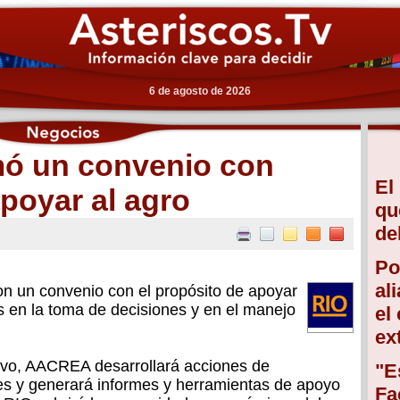
6 de agosto de 2026
mó un convenio con
El
oyar al agro
qu
de
Po
al
 un convenio con el propósito de apoyar
s en la toma de decisiones y en el manejo
el
ex
tivo, AACREA desarrollará acciones de
"E
res y generará informes y herramientas de apoyo
Fa