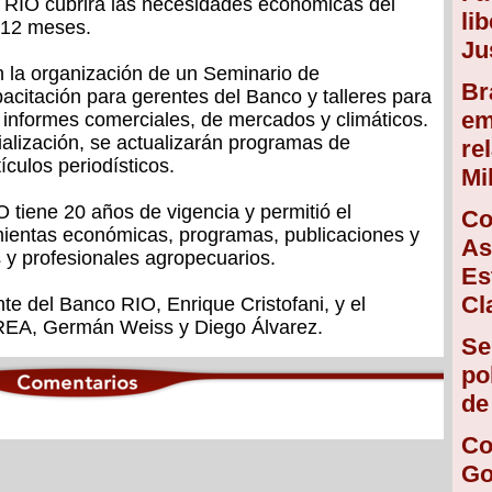
o RIO cubrirá las necesidades económicas del
li
 12 meses.
Ju
en la organización de un Seminario de
Br
acitación para gerentes del Banco y talleres para
em
 informes comerciales, de mercados y climáticos.
alización, se actualizarán programas de
re
culos periodísticos.
Mi
iene 20 años de vigencia y permitió el
Co
ientas económicas, programas, publicaciones y
As
 y profesionales agropecuarios.
Es
Cl
te del Banco RIO, Enrique Cristofani, y el
CREA, Germán Weiss y Diego Álvarez.
Se
po
de
Co
Go