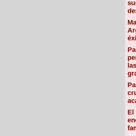
su
de
Ma
Ar
éx
Pa
pe
la
gr
Pa
cr
ac
El
en
fa